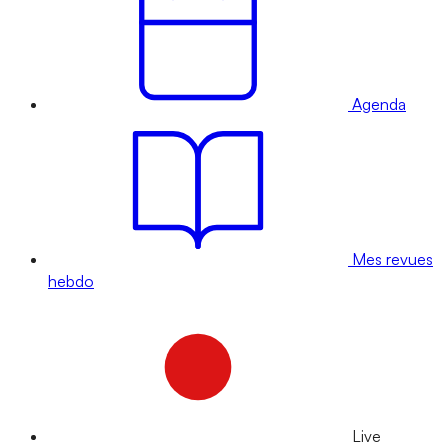
Agenda
Mes revues
hebdo
Live