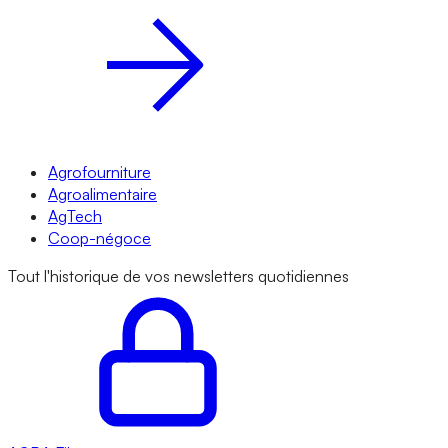
Agrofourniture
Agroalimentaire
AgTech
Coop-négoce
Tout l'historique de vos newsletters quotidiennes