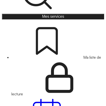
Mes services
Ma liste de
lecture