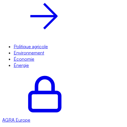
Politique agricole
Environnement
Économie
Énergie
AGRA
Europe