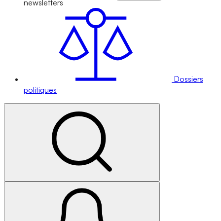
newsletters
Dossiers
politiques