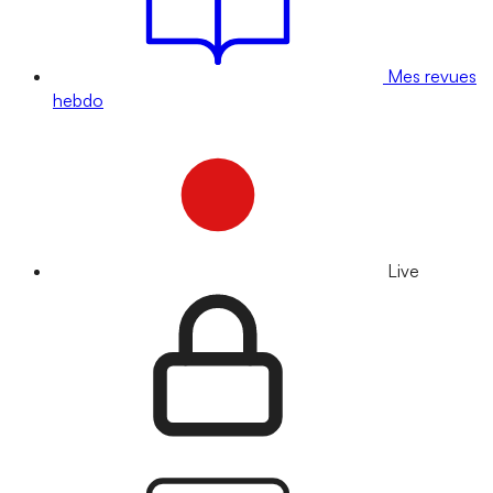
Mes revues
hebdo
Live