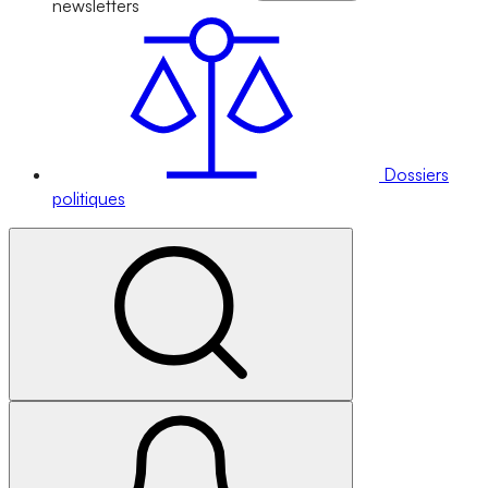
newsletters
Dossiers
politiques