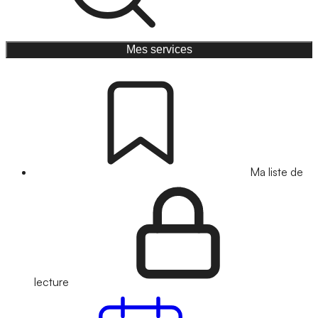
Mes services
Ma liste de
lecture