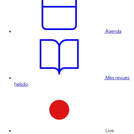
Agenda
Mes revues
hebdo
Live