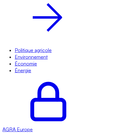
Politique agricole
Environnement
Économie
Énergie
AGRA
Europe