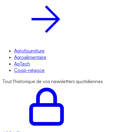
Agrofourniture
Agroalimentaire
AgTech
Coop-négoce
Tout l'historique de vos newsletters quotidiennes