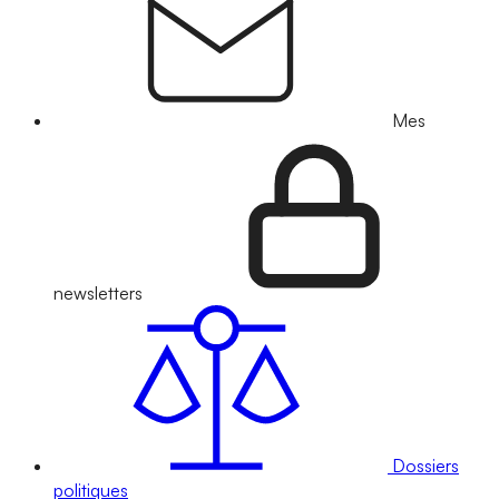
Mes
newsletters
Dossiers
politiques