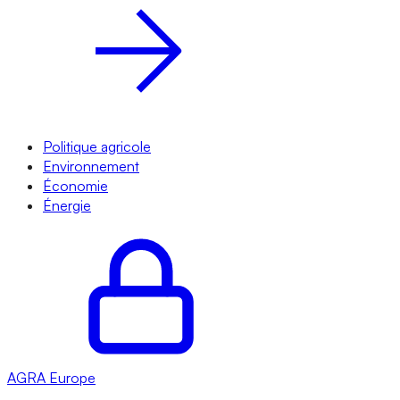
Politique agricole
Environnement
Économie
Énergie
AGRA
Europe