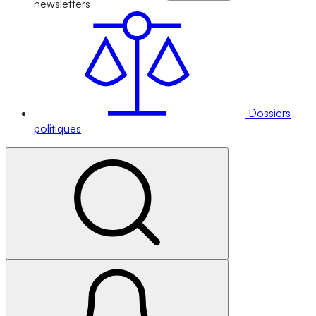
newsletters
Dossiers
politiques