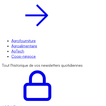
Agrofourniture
Agroalimentaire
AgTech
Coop-négoce
Tout l'historique de vos newsletters quotidiennes