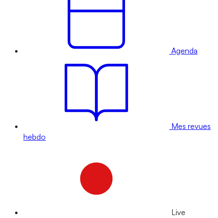
Agenda
Mes revues
hebdo
Live