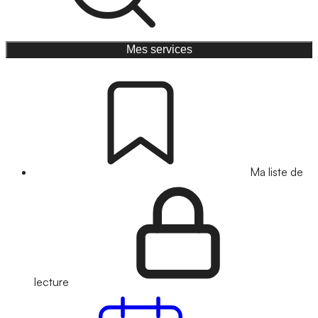
Mes services
Ma liste de
lecture