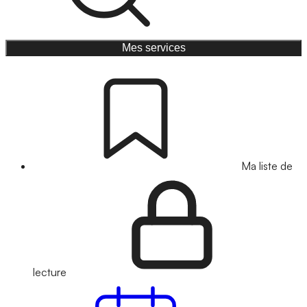
Mes services
Ma liste de
lecture