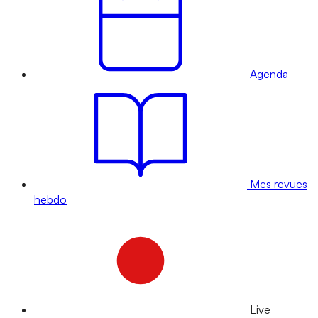
Agenda
Mes revues
hebdo
Live