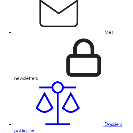
Mes
newsletters
Dossiers
politiques