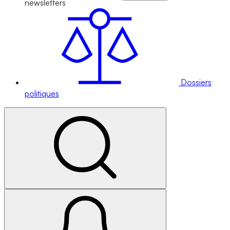
newsletters
Dossiers
politiques