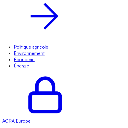
Politique agricole
Environnement
Économie
Énergie
AGRA
Europe