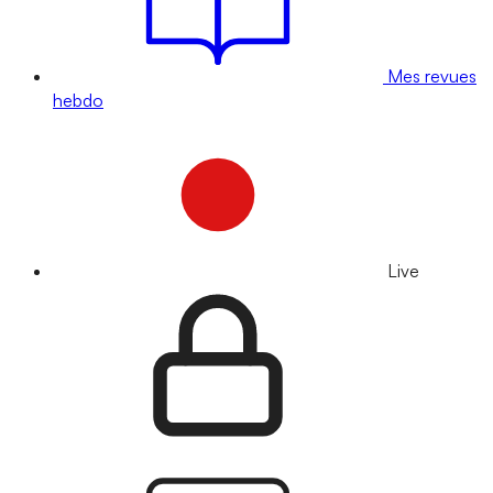
Mes revues
hebdo
Live