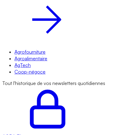
Agrofourniture
Agroalimentaire
AgTech
Coop-négoce
Tout l'historique de vos newsletters quotidiennes