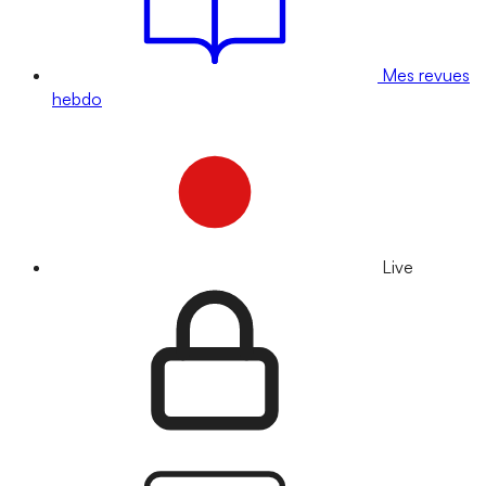
Mes revues
hebdo
Live