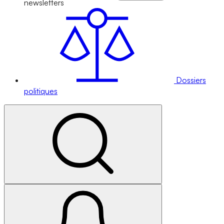
newsletters
Dossiers
politiques