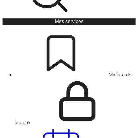
Mes services
Ma liste de
lecture