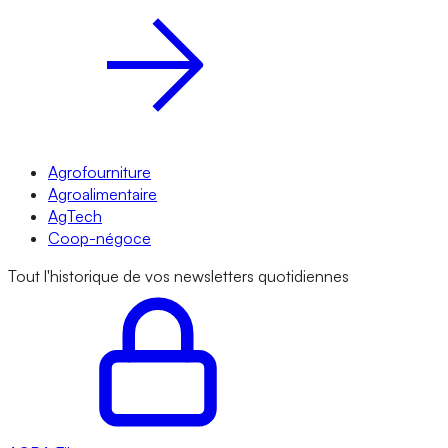
Agrofourniture
Agroalimentaire
AgTech
Coop-négoce
Tout l'historique de vos newsletters quotidiennes