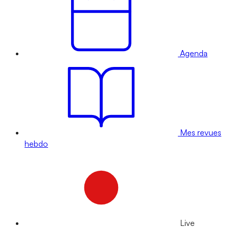
Agenda
Mes revues
hebdo
Live