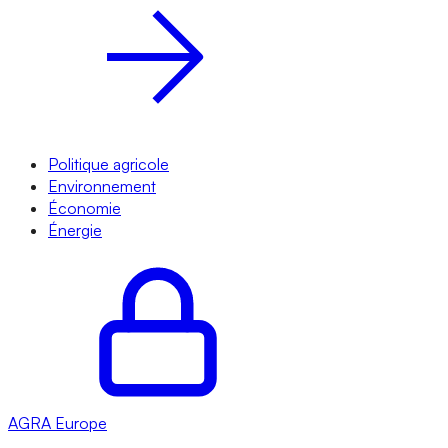
Politique agricole
Environnement
Économie
Énergie
AGRA
Europe