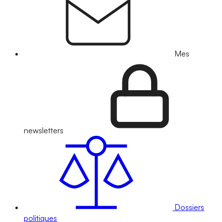
Mes
newsletters
Dossiers
politiques