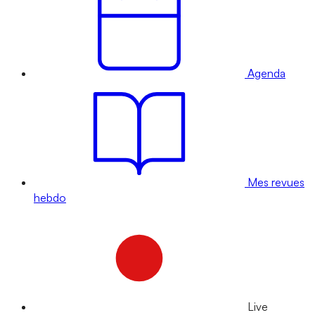
Agenda
Mes revues
hebdo
Live