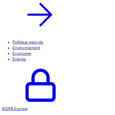
Politique agricole
Environnement
Économie
Énergie
AGRA
Europe