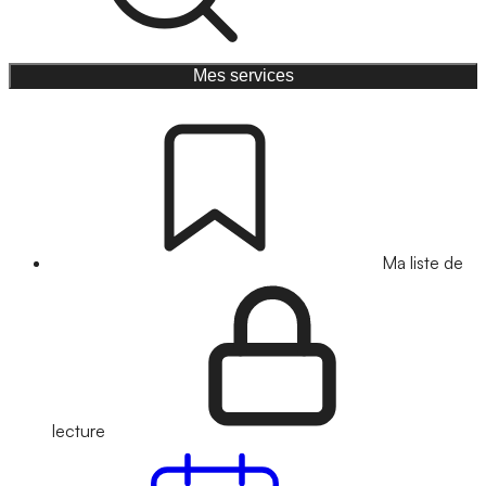
Mes services
Ma liste de
lecture