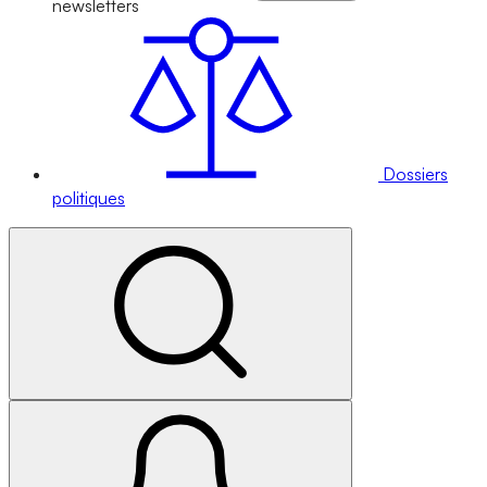
newsletters
Dossiers
politiques