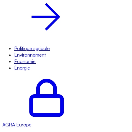
Politique agricole
Environnement
Économie
Énergie
AGRA
Europe