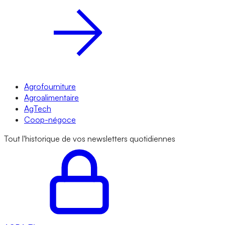
Agrofourniture
Agroalimentaire
AgTech
Coop-négoce
Tout l'historique de vos newsletters quotidiennes