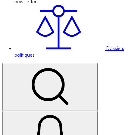
newsletters
Dossiers
politiques