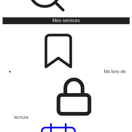
Mes services
Ma liste de
lecture