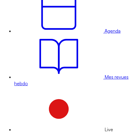
Agenda
Mes revues
hebdo
Live