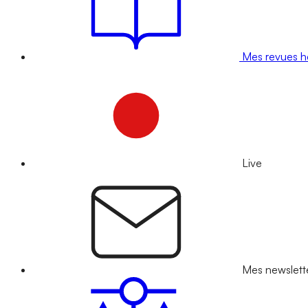
Mes revues 
Live
Mes newslett