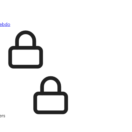
hebdo
ers