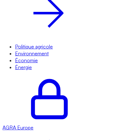
Politique agricole
Environnement
Économie
Énergie
AGRA
Europe