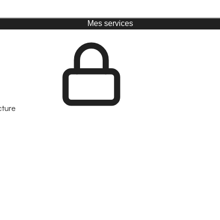
Mes services
cture