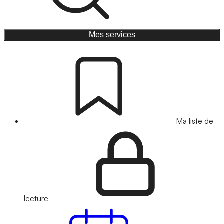
Mes services
Ma liste de
lecture