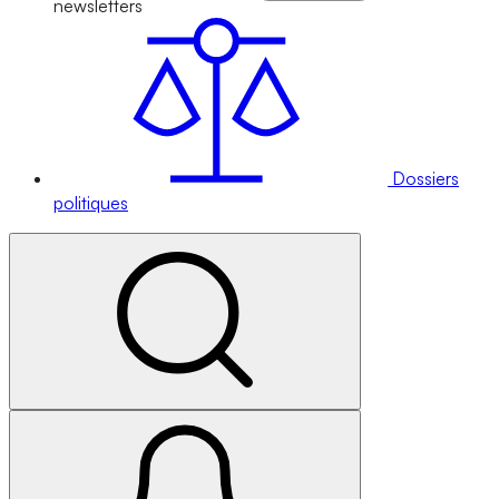
newsletters
Dossiers
politiques