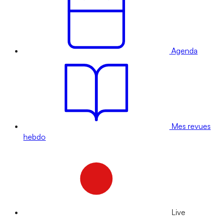
Agenda
Mes revues
hebdo
Live