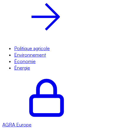
Politique agricole
Environnement
Économie
Énergie
AGRA
Europe