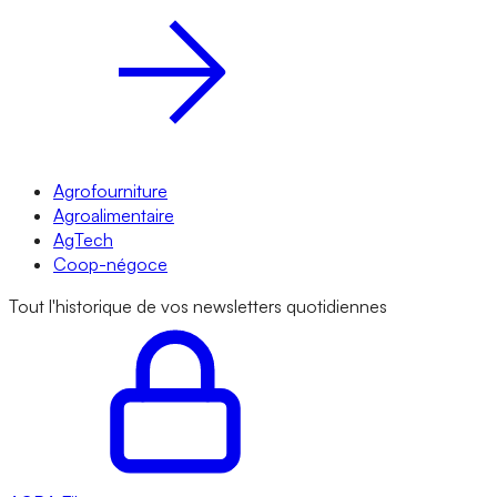
Agrofourniture
Agroalimentaire
AgTech
Coop-négoce
Tout l'historique de vos newsletters quotidiennes