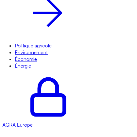
Politique agricole
Environnement
Économie
Énergie
AGRA
Europe