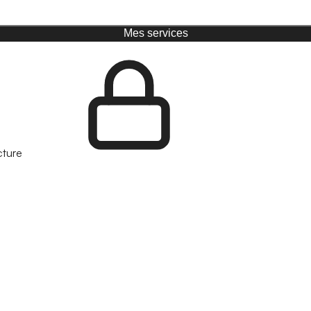
Mes services
cture