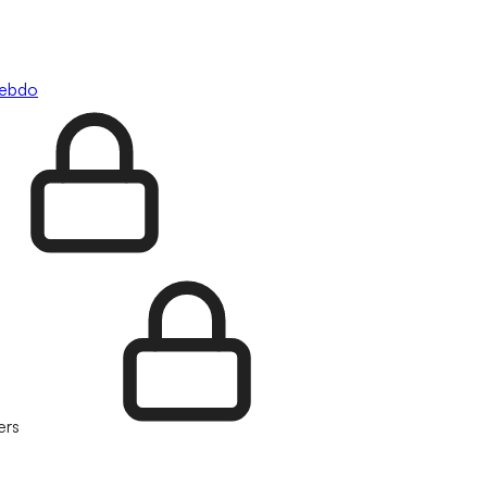
hebdo
ers