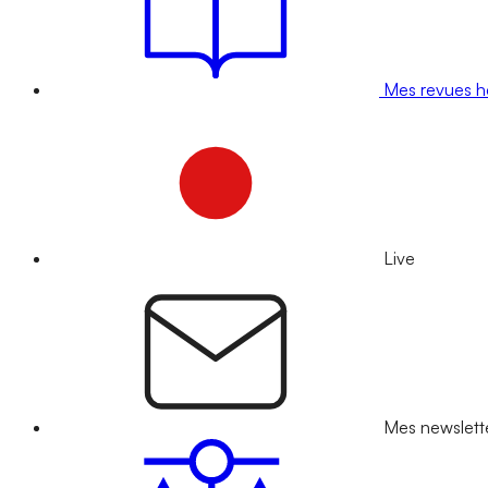
Mes revues 
Live
Mes newslett