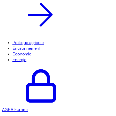
Politique agricole
Environnement
Économie
Énergie
AGRA
Europe