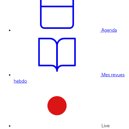
Agenda
Mes revues
hebdo
Live