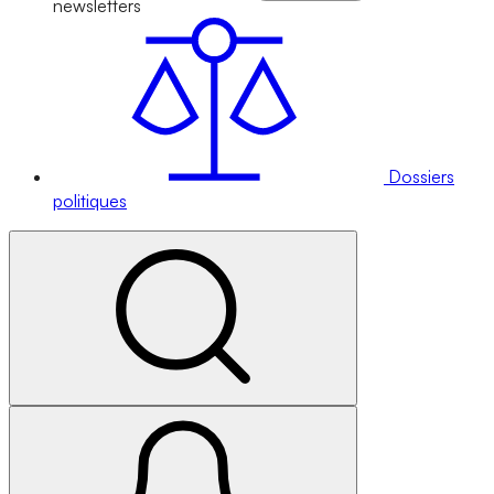
newsletters
Dossiers
politiques