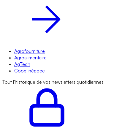
Agrofourniture
Agroalimentaire
AgTech
Coop-négoce
Tout l'historique de vos newsletters quotidiennes