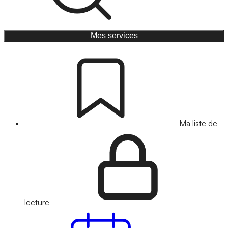
Mes services
Ma liste de
lecture