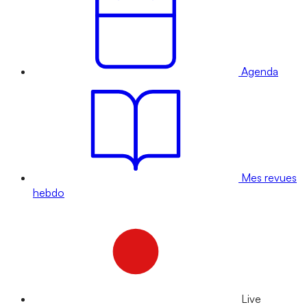
Agenda
Mes revues
hebdo
Live