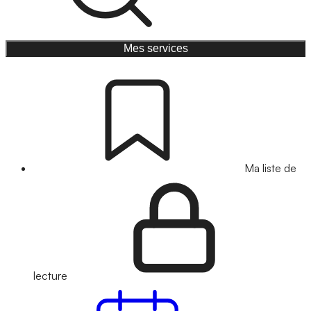
Mes services
Ma liste de
lecture