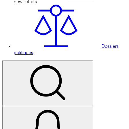
newsletters
Dossiers
politiques