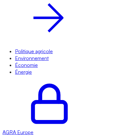
Politique agricole
Environnement
Économie
Énergie
AGRA
Europe