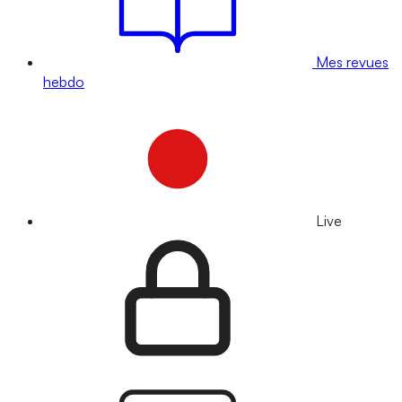
Mes revues
hebdo
Live