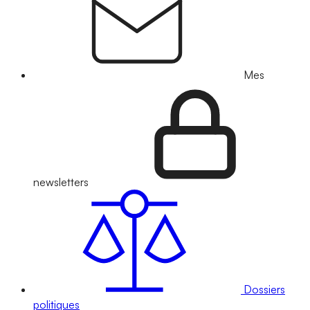
Mes
newsletters
Dossiers
politiques