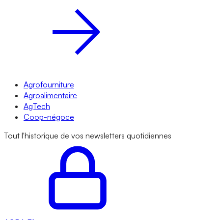
Agrofourniture
Agroalimentaire
AgTech
Coop-négoce
Tout l'historique de vos newsletters quotidiennes