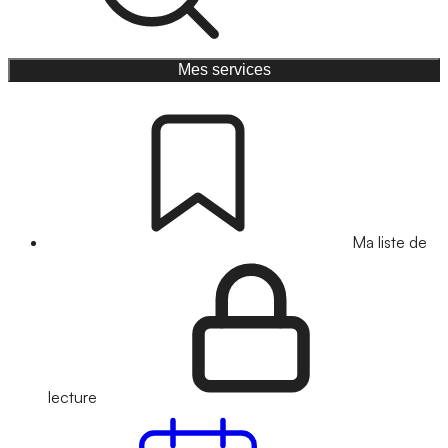
Mes services
Ma liste de
lecture