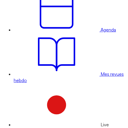
Agenda
Mes revues
hebdo
Live