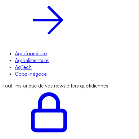
Agrofourniture
Agroalimentaire
AgTech
Coop-négoce
Tout l'historique de vos newsletters quotidiennes