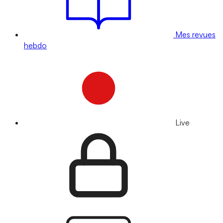
Mes revues
hebdo
Live