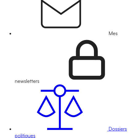
Mes
newsletters
Dossiers
politiques