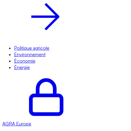
Politique agricole
Environnement
Économie
Énergie
AGRA
Europe