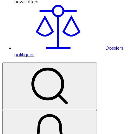
newsletters
Dossiers
politiques