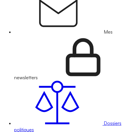
Mes
newsletters
Dossiers
politiques