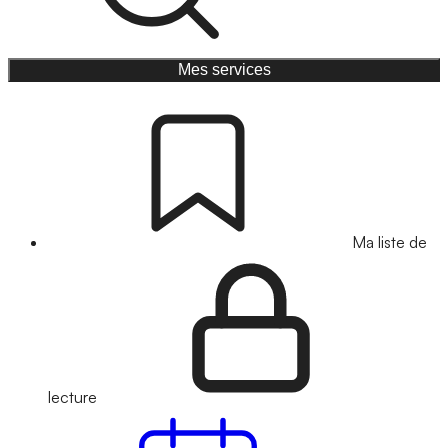
Mes services
Ma liste de
lecture