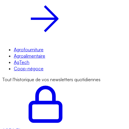
Agrofourniture
Agroalimentaire
AgTech
Coop-négoce
Tout l'historique de vos newsletters quotidiennes