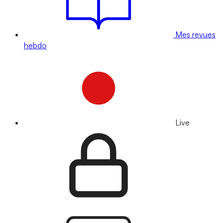
Mes revues
hebdo
Live