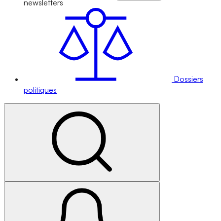
newsletters
Dossiers
politiques