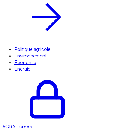
Politique agricole
Environnement
Économie
Énergie
AGRA
Europe