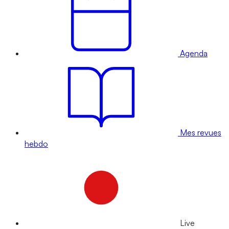
Agenda
Mes revues
hebdo
Live