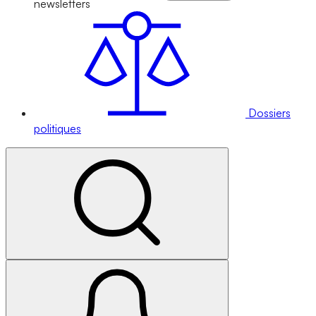
newsletters
Dossiers
politiques