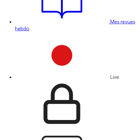
Mes revues
hebdo
Live