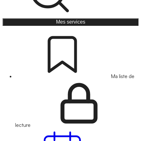
Mes services
Ma liste de
lecture