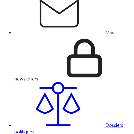
Mes
newsletters
Dossiers
politiques