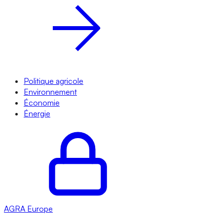
Politique agricole
Environnement
Économie
Énergie
AGRA
Europe