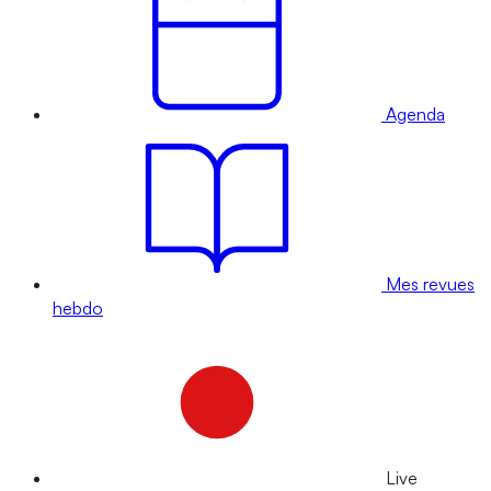
Agenda
Mes revues
hebdo
Live