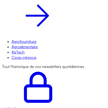
Agrofourniture
Agroalimentaire
AgTech
Coop-négoce
Tout l'historique de vos newsletters quotidiennes