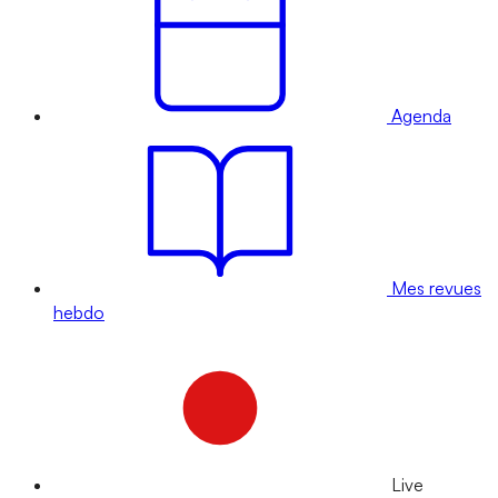
Agenda
Mes revues
hebdo
Live