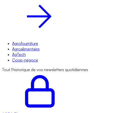
Agrofourniture
Agroalimentaire
AgTech
Coop-négoce
Tout l'historique de vos newsletters quotidiennes