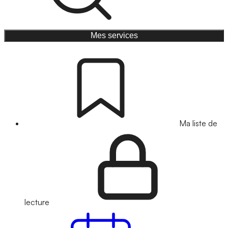
Mes services
Ma liste de
lecture