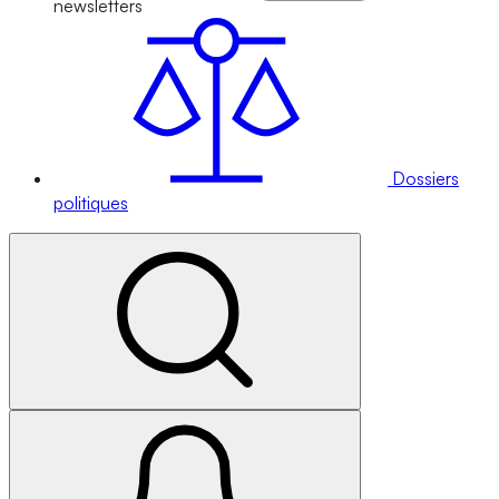
newsletters
Dossiers
politiques