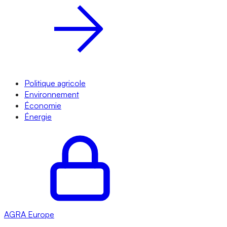
Politique agricole
Environnement
Économie
Énergie
AGRA
Europe