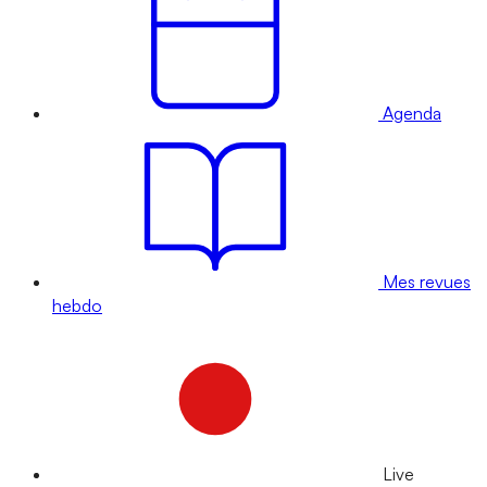
Agenda
Mes revues
hebdo
Live