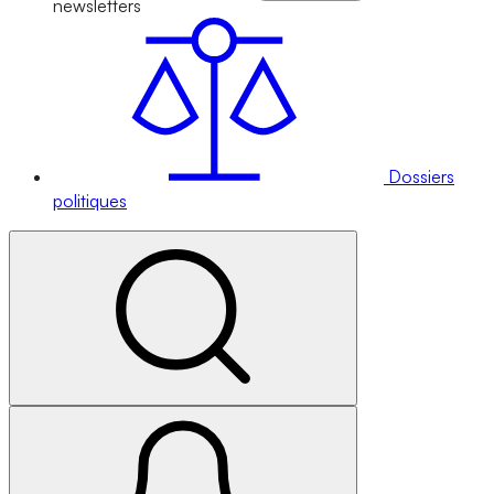
newsletters
Dossiers
politiques