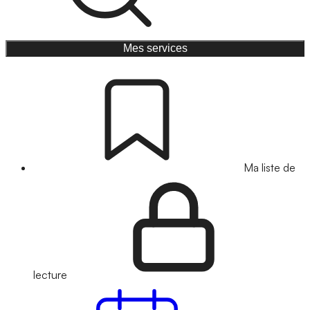
Mes services
Ma liste de
lecture