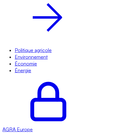
Politique agricole
Environnement
Économie
Énergie
AGRA
Europe