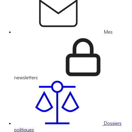
Mes
newsletters
Dossiers
politiques