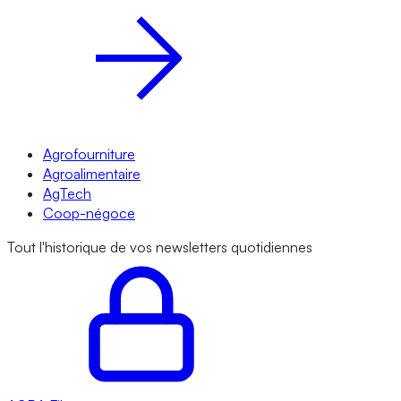
Agrofourniture
Agroalimentaire
AgTech
Coop-négoce
Tout l'historique de vos newsletters quotidiennes