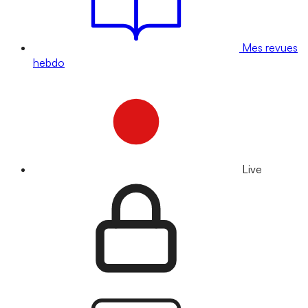
Mes revues
hebdo
Live