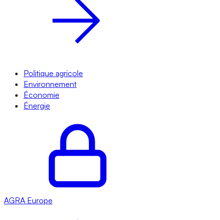
Politique agricole
Environnement
Économie
Énergie
AGRA
Europe