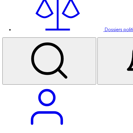
Dossiers poli