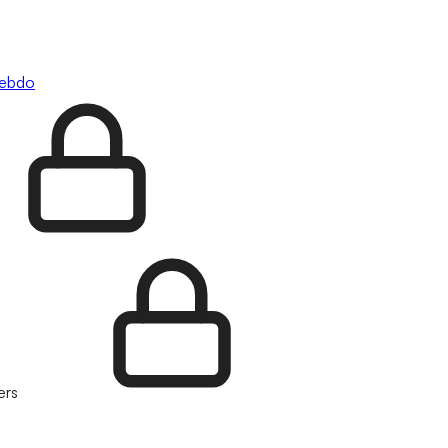
hebdo
ers