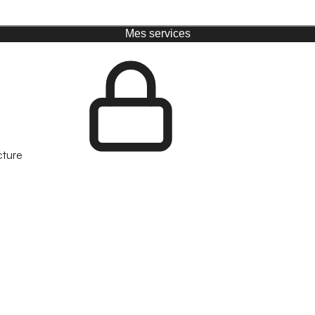
Mes services
cture