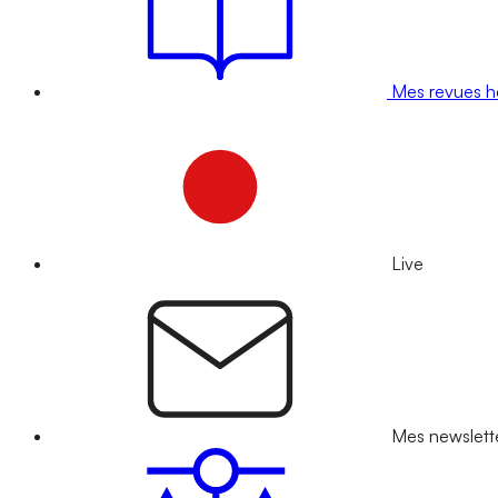
Mes revues 
Live
Mes newslett