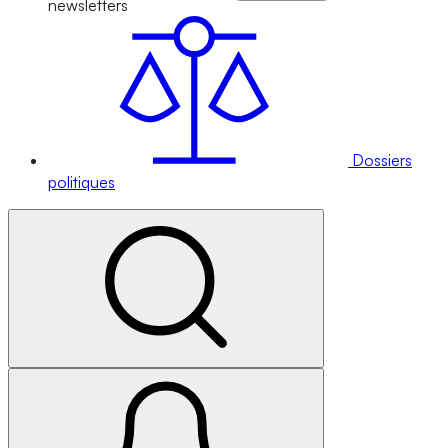
newsletters
Dossiers
politiques