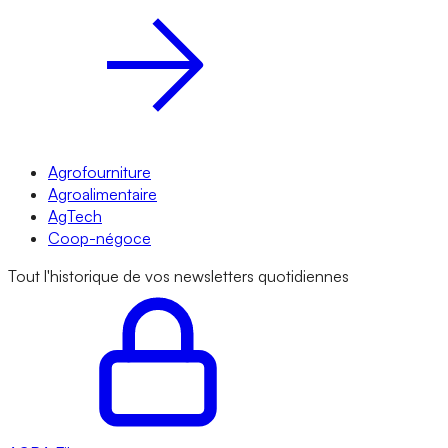
Agrofourniture
Agroalimentaire
AgTech
Coop-négoce
Tout l'historique de vos newsletters quotidiennes