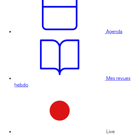
Agenda
Mes revues
hebdo
Live