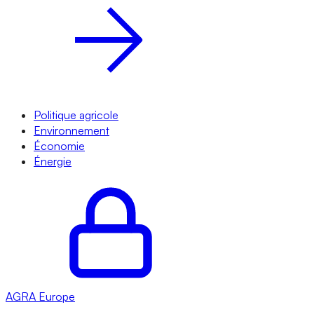
Politique agricole
Environnement
Économie
Énergie
AGRA
Europe