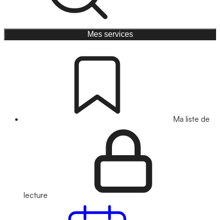
Mes services
Ma liste de
lecture