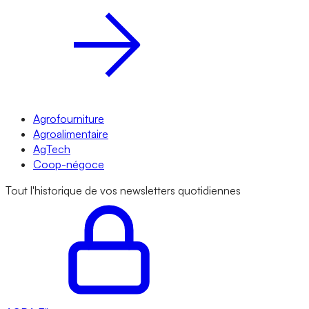
Agrofourniture
Agroalimentaire
AgTech
Coop-négoce
Tout l'historique de vos newsletters quotidiennes