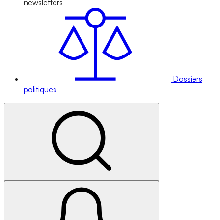
newsletters
Dossiers
politiques