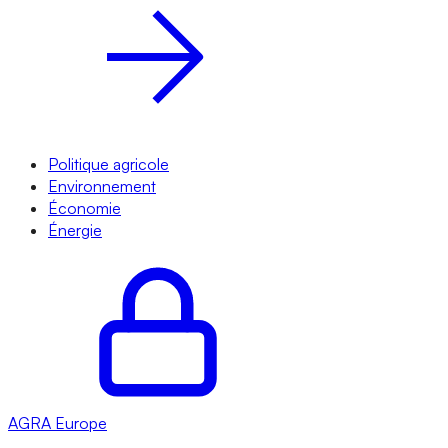
Politique agricole
Environnement
Économie
Énergie
AGRA
Europe