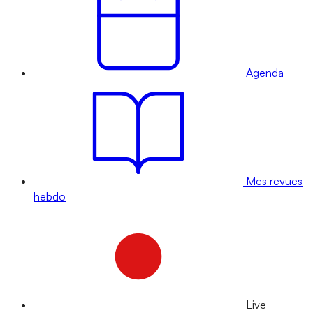
Agenda
Mes revues
hebdo
Live