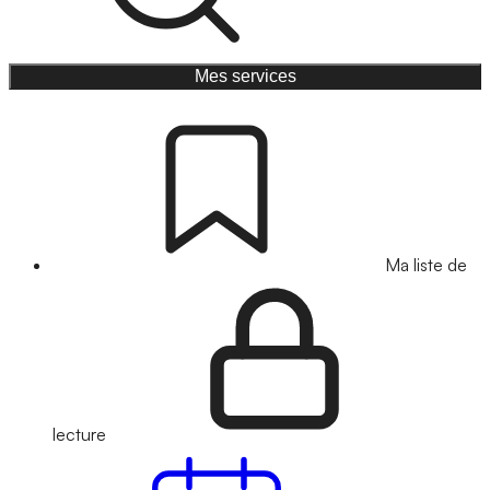
Mes services
Ma liste de
lecture