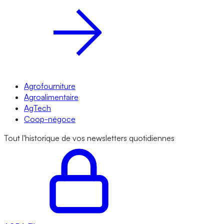
Agrofourniture
Agroalimentaire
AgTech
Coop-négoce
Tout l'historique de vos newsletters quotidiennes