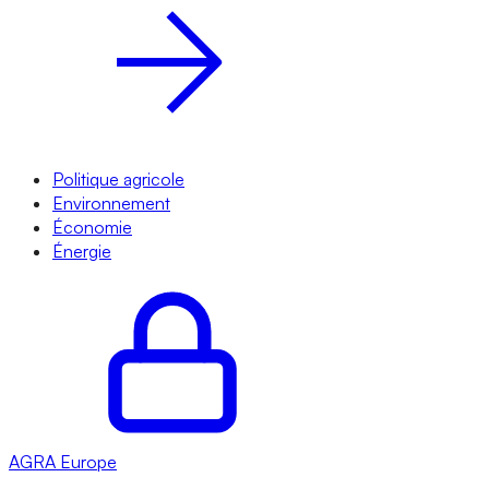
Politique agricole
Environnement
Économie
Énergie
AGRA
Europe