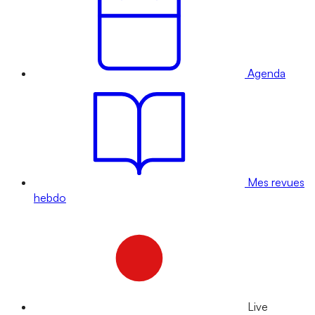
Agenda
Mes revues
hebdo
Live