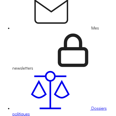
Mes
newsletters
Dossiers
politiques