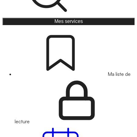
Mes services
Ma liste de
lecture