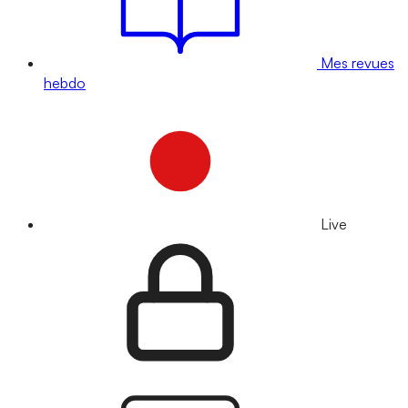
Mes revues
hebdo
Live