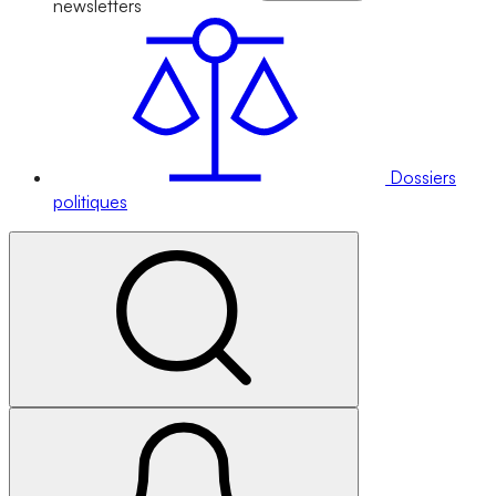
newsletters
Dossiers
politiques