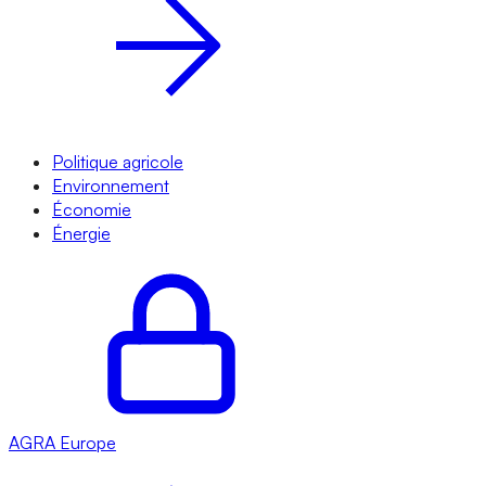
Politique agricole
Environnement
Économie
Énergie
AGRA
Europe