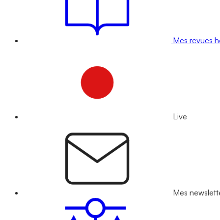
Mes revues 
Live
Mes newslett