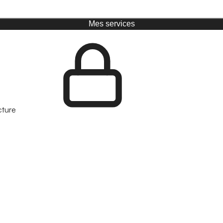
Mes services
cture