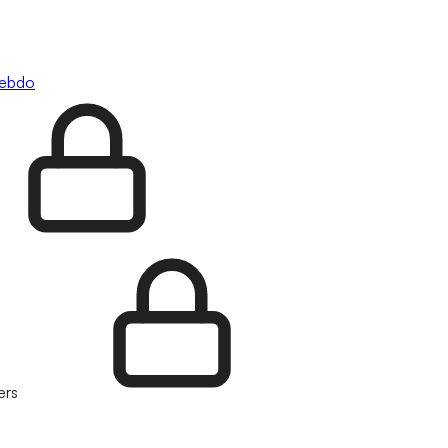
hebdo
ers