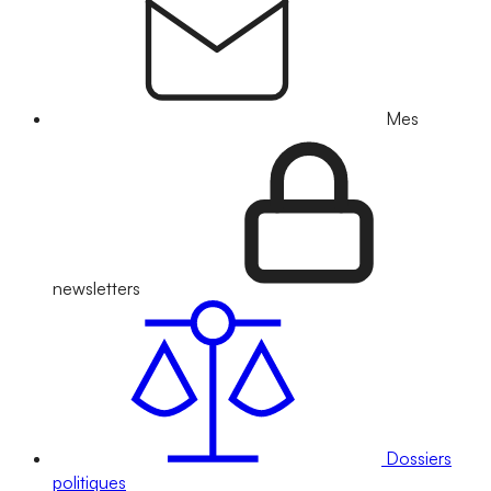
Mes
newsletters
Dossiers
politiques