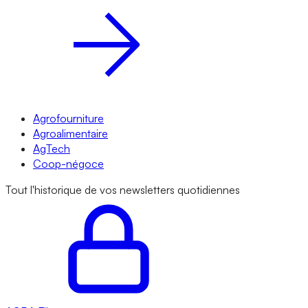
Agrofourniture
Agroalimentaire
AgTech
Coop-négoce
Tout l'historique de vos newsletters quotidiennes