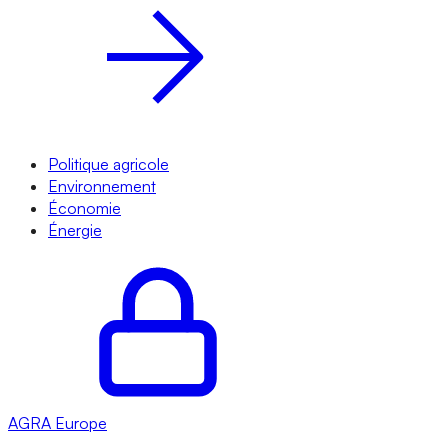
Politique agricole
Environnement
Économie
Énergie
AGRA
Europe