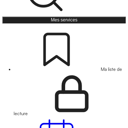
Mes services
Ma liste de
lecture