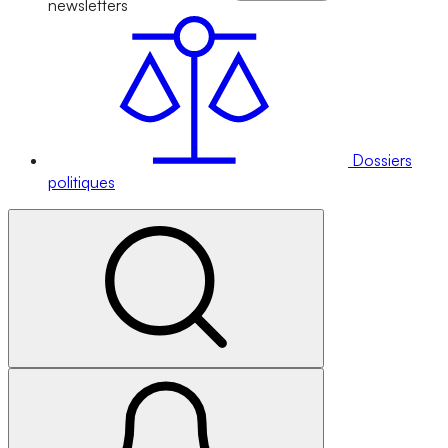
newsletters
Dossiers
politiques