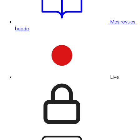
Mes revues
hebdo
Live