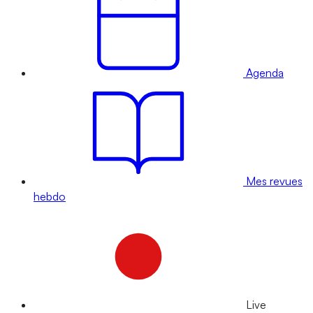
Agenda
Mes revues
hebdo
Live