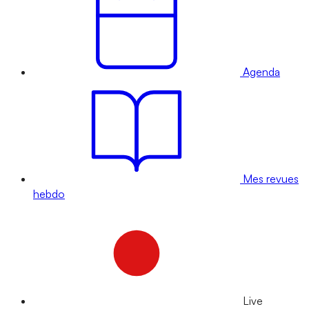
Agenda
Mes revues
hebdo
Live