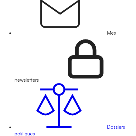
Mes
newsletters
Dossiers
politiques