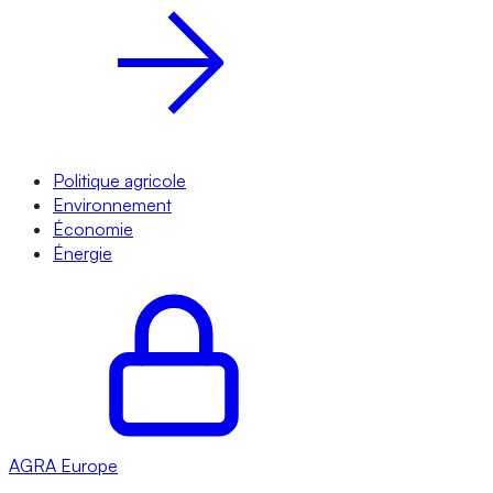
Politique agricole
Environnement
Économie
Énergie
AGRA
Europe