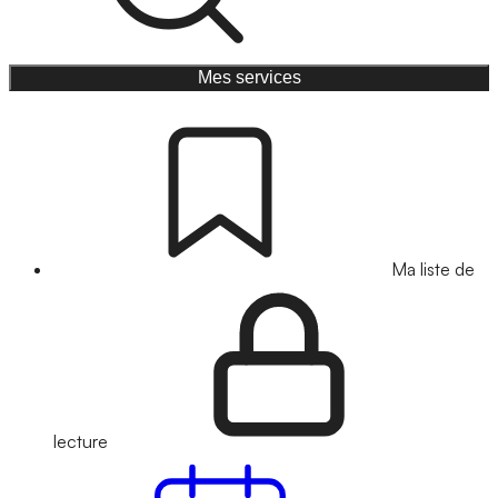
Mes services
Ma liste de
lecture