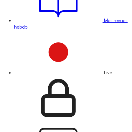
Mes revues
hebdo
Live