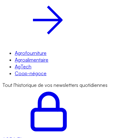
Agrofourniture
Agroalimentaire
AgTech
Coop-négoce
Tout l'historique de vos newsletters quotidiennes