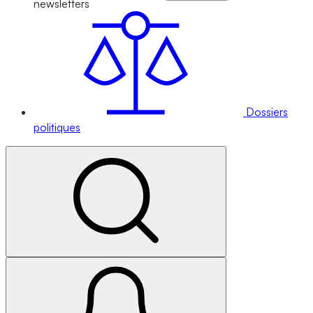
newsletters
Dossiers
politiques