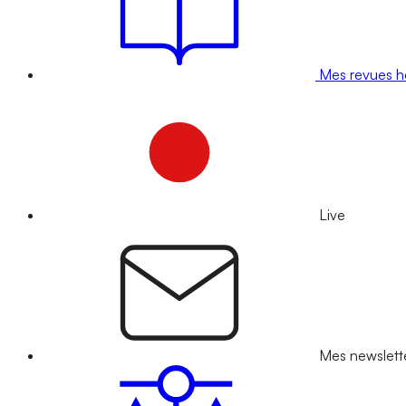
Mes revues 
Live
Mes newslett