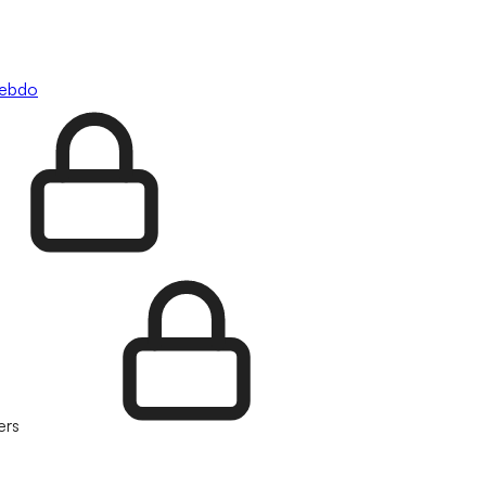
hebdo
ers