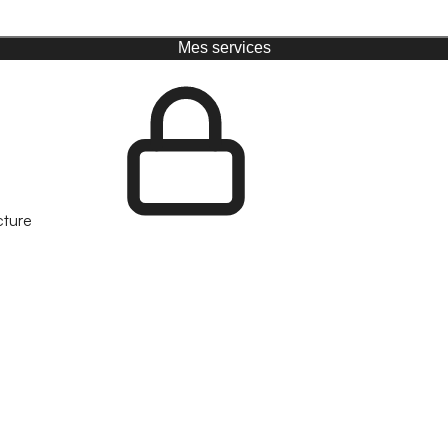
Mes services
cture