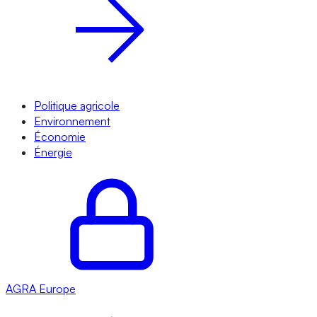
Politique agricole
Environnement
Économie
Énergie
AGRA
Europe