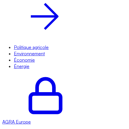
Politique agricole
Environnement
Économie
Énergie
AGRA
Europe