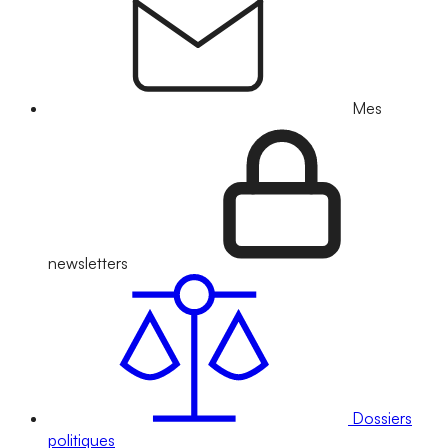
Mes
newsletters
Dossiers
politiques