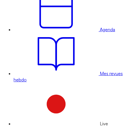
Agenda
Mes revues
hebdo
Live