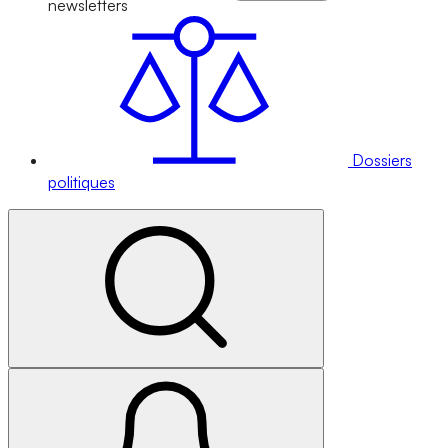
newsletters
Dossiers
politiques