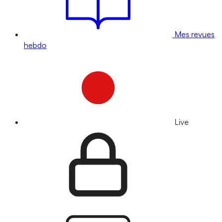
Mes revues
hebdo
Live