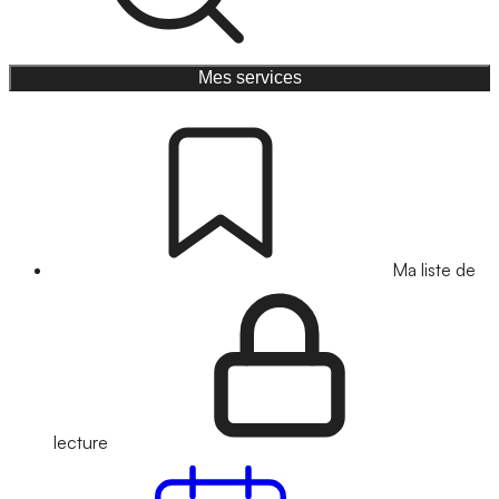
Mes services
Ma liste de
lecture