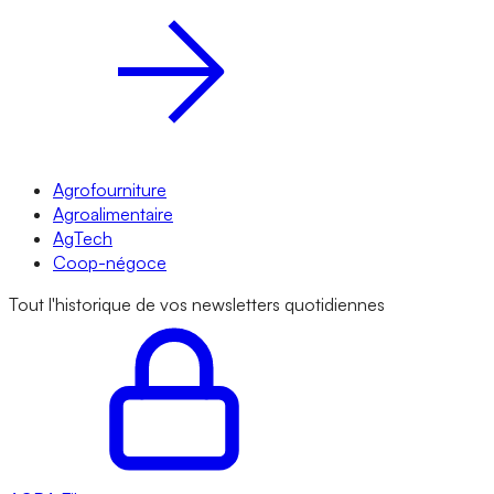
Agrofourniture
Agroalimentaire
AgTech
Coop-négoce
Tout l'historique de vos newsletters quotidiennes