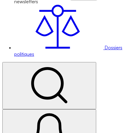
newsletters
Dossiers
politiques