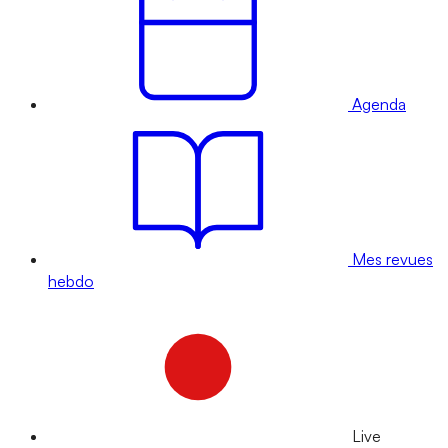
Agenda
Mes revues
hebdo
Live