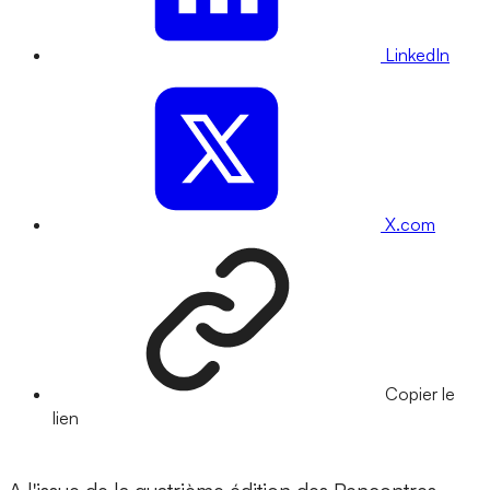
LinkedIn
X.com
Copier le
lien