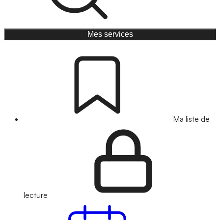
Mes services
Ma liste de
lecture