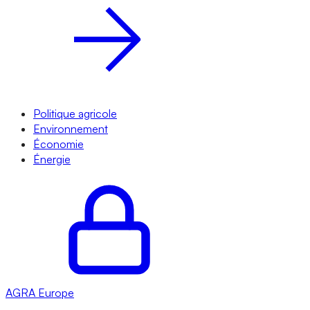
Politique agricole
Environnement
Économie
Énergie
AGRA
Europe