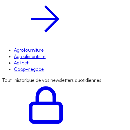
Agrofourniture
Agroalimentaire
AgTech
Coop-négoce
Tout l'historique de vos newsletters quotidiennes