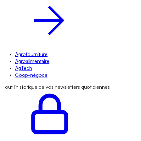
Agrofourniture
Agroalimentaire
AgTech
Coop-négoce
Tout l'historique de vos newsletters quotidiennes