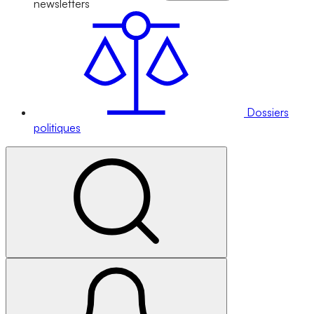
newsletters
Dossiers
politiques