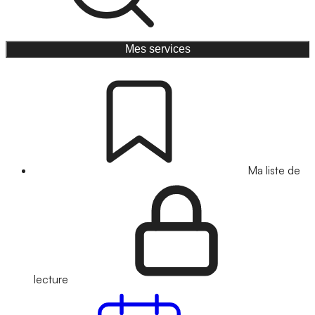
Mes services
Ma liste de
lecture