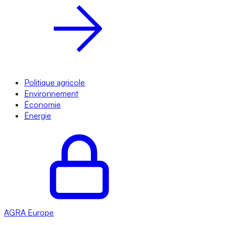
Politique agricole
Environnement
Économie
Énergie
AGRA
Europe