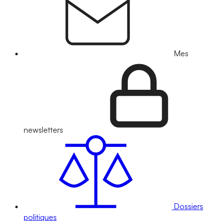
Mes
newsletters
Dossiers
politiques