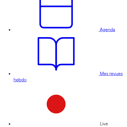
Agenda
Mes revues
hebdo
Live