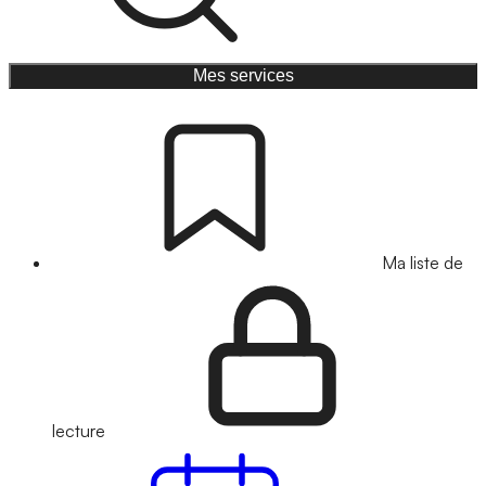
Mes services
Ma liste de
lecture