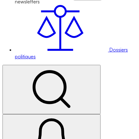
newsletters
Dossiers
politiques