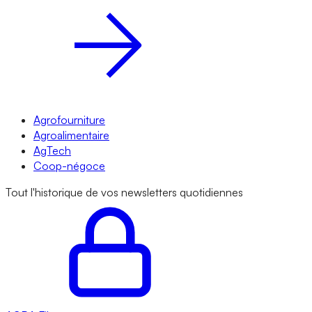
Agrofourniture
Agroalimentaire
AgTech
Coop-négoce
Tout l'historique de vos newsletters quotidiennes