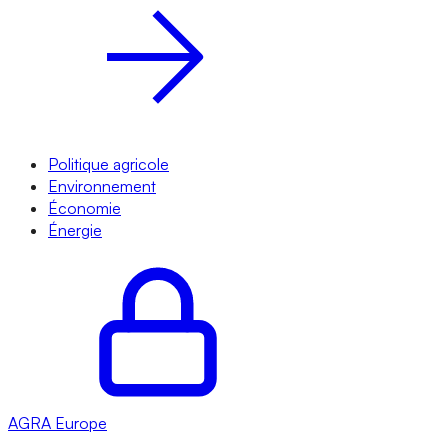
Politique agricole
Environnement
Économie
Énergie
AGRA
Europe