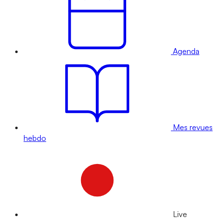
Agenda
Mes revues
hebdo
Live