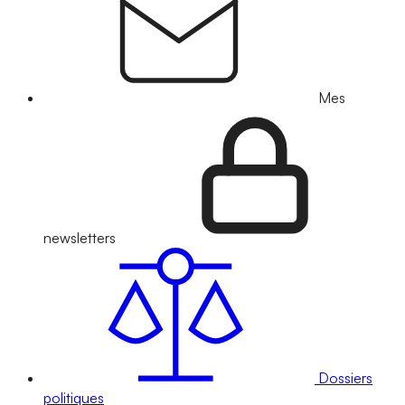
Mes
newsletters
Dossiers
politiques