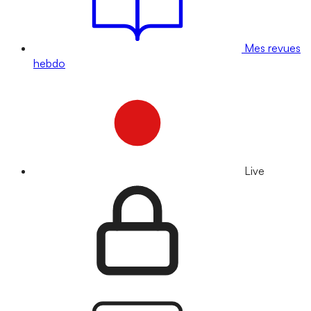
Mes revues
hebdo
Live