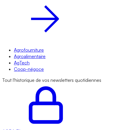
Agrofourniture
Agroalimentaire
AgTech
Coop-négoce
Tout l'historique de vos newsletters quotidiennes