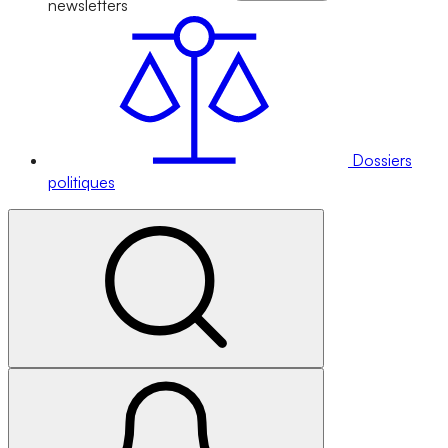
newsletters
Dossiers
politiques