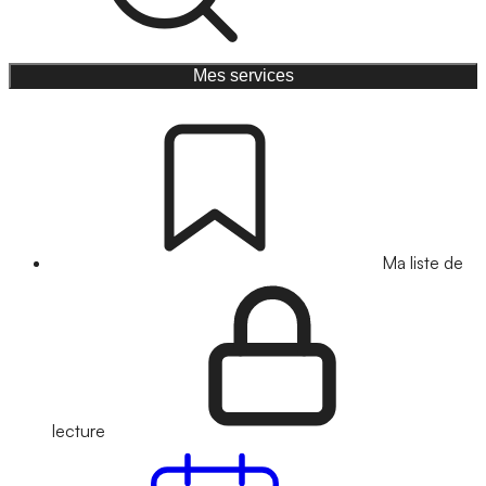
Mes services
Ma liste de
lecture