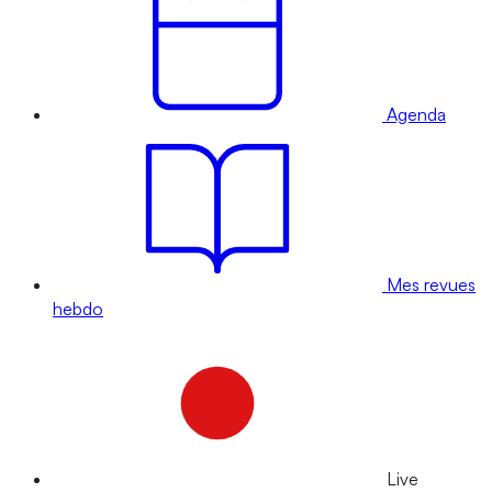
Agenda
Mes revues
hebdo
Live