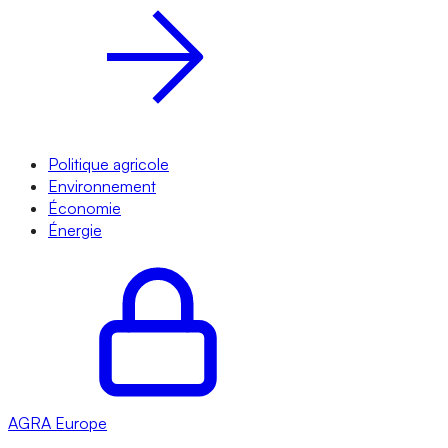
Politique agricole
Environnement
Économie
Énergie
AGRA
Europe