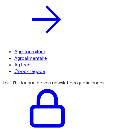
Agrofourniture
Agroalimentaire
AgTech
Coop-négoce
Tout l'historique de vos newsletters quotidiennes