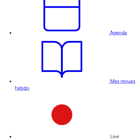
Agenda
Mes revues
hebdo
Live