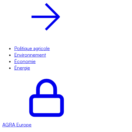
Politique agricole
Environnement
Économie
Énergie
AGRA
Europe