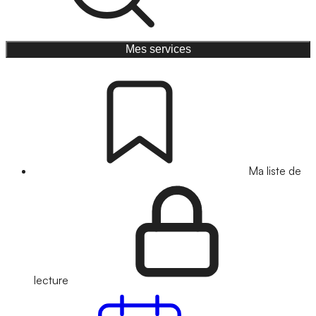
Mes services
Ma liste de
lecture