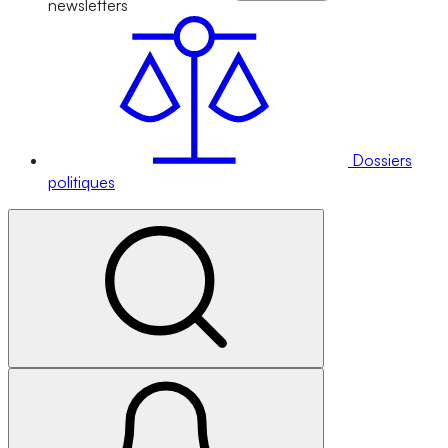
newsletters
Dossiers
politiques