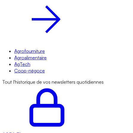
Agrofourniture
Agroalimentaire
AgTech
Coop-négoce
Tout l'historique de vos newsletters quotidiennes