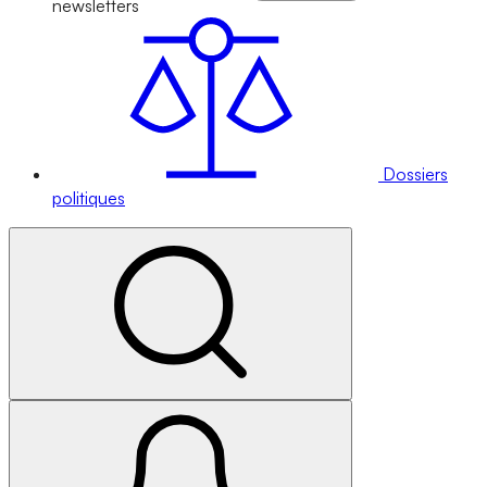
newsletters
Dossiers
politiques