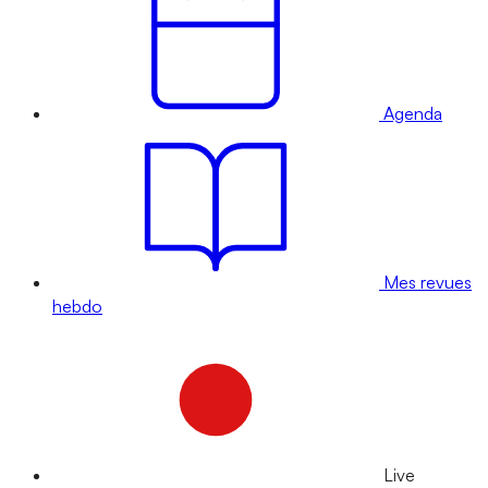
Agenda
Mes revues
hebdo
Live