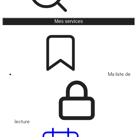
Mes services
Ma liste de
lecture