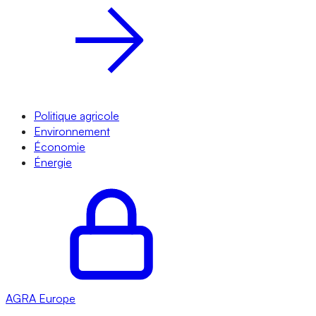
Politique agricole
Environnement
Économie
Énergie
AGRA
Europe