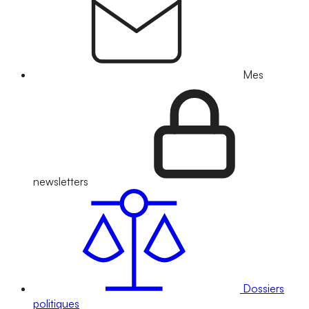
Mes
newsletters
Dossiers
politiques