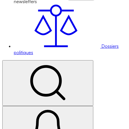
newsletters
Dossiers
politiques