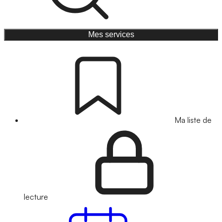
Mes services
Ma liste de
lecture