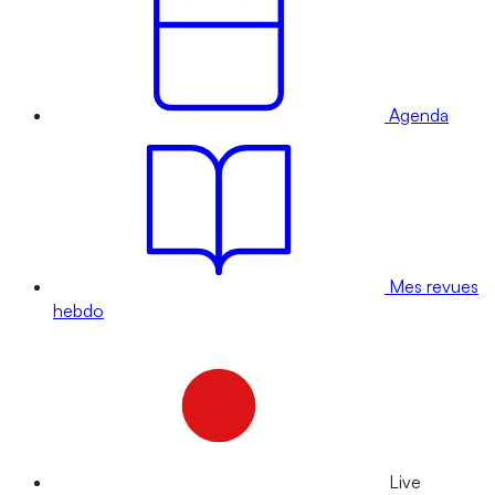
Agenda
Mes revues
hebdo
Live