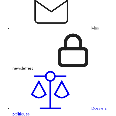
Mes
newsletters
Dossiers
politiques