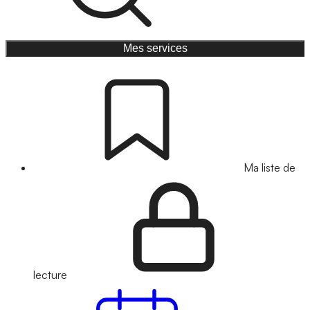
Mes services
Ma liste de
lecture