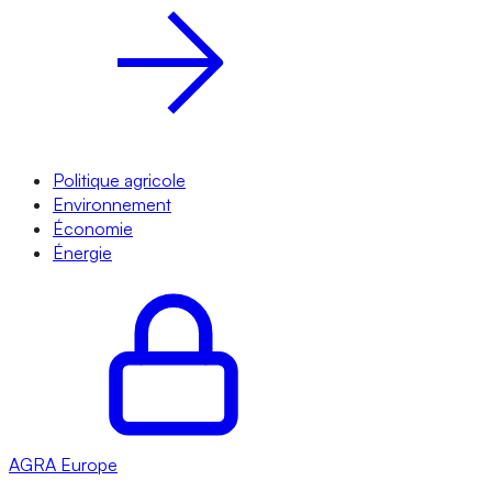
Politique agricole
Environnement
Économie
Énergie
AGRA
Europe