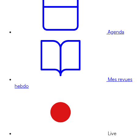
Agenda
Mes revues
hebdo
Live