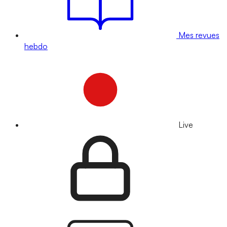
Mes revues
hebdo
Live