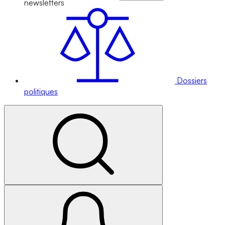
newsletters
Dossiers
politiques