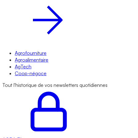
Agrofourniture
Agroalimentaire
AgTech
Coop-négoce
Tout l'historique de vos newsletters quotidiennes