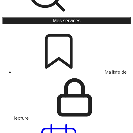
Mes services
Ma liste de
lecture