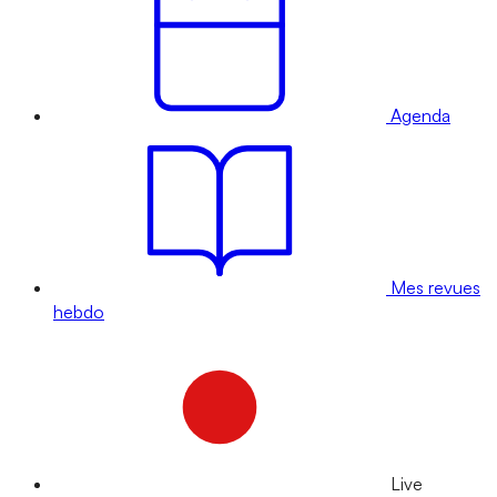
Agenda
Mes revues
hebdo
Live