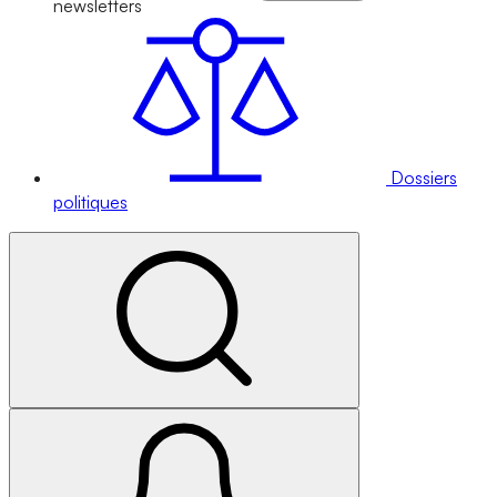
newsletters
Dossiers
politiques