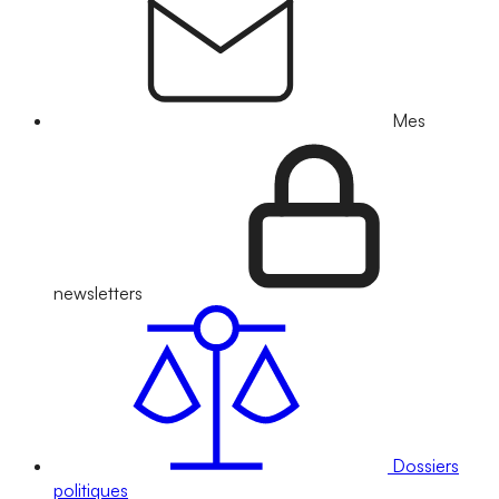
Mes
newsletters
Dossiers
politiques