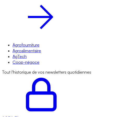
Agrofourniture
Agroalimentaire
AgTech
Coop-négoce
Tout l'historique de vos newsletters quotidiennes