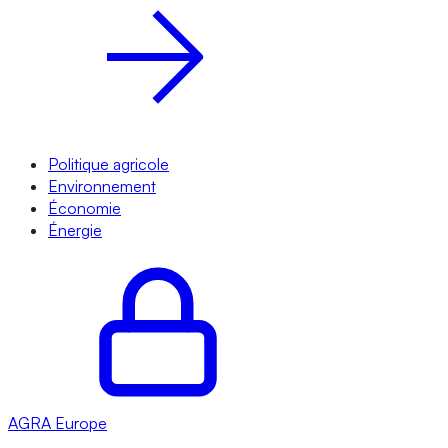
Politique agricole
Environnement
Économie
Énergie
AGRA
Europe