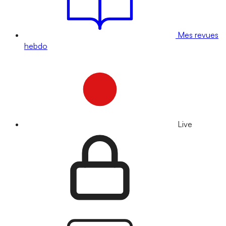
Mes revues
hebdo
Live