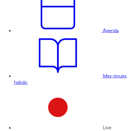
Agenda
Mes revues
hebdo
Live