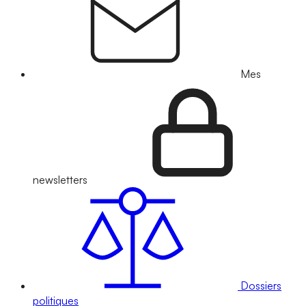
Mes
newsletters
Dossiers
politiques