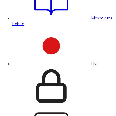
Mes revues
hebdo
Live