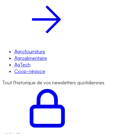
Agrofourniture
Agroalimentaire
AgTech
Coop-négoce
Tout l'historique de vos newsletters quotidiennes