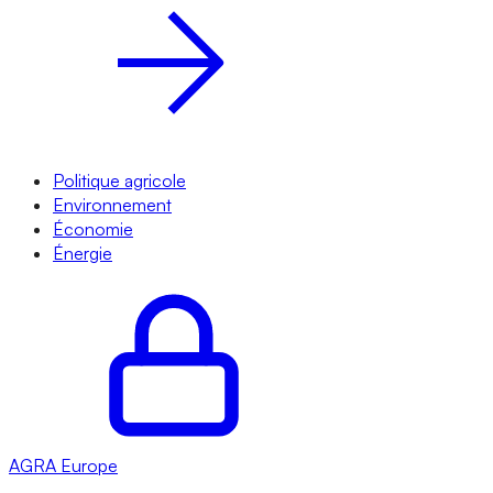
Politique agricole
Environnement
Économie
Énergie
AGRA
Europe