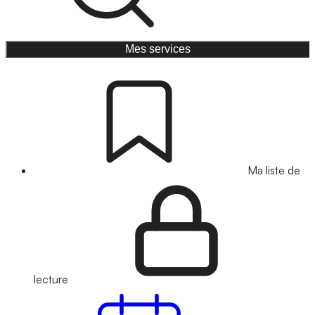
Mes services
Ma liste de
lecture