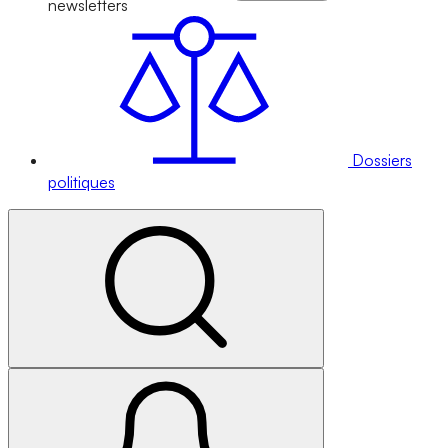
newsletters
Dossiers
politiques