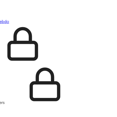
hebdo
ers