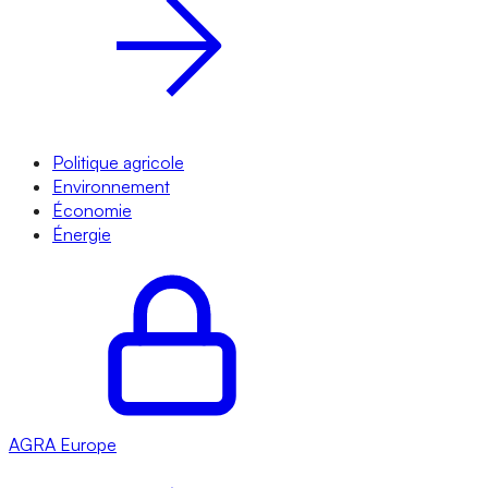
Politique agricole
Environnement
Économie
Énergie
AGRA
Europe