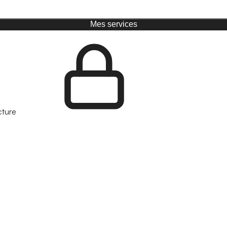
Mes services
cture