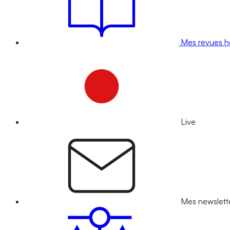
Mes revues 
Live
Mes newslett