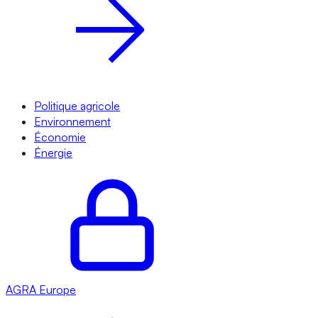
Politique agricole
Environnement
Économie
Énergie
AGRA
Europe