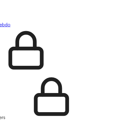
hebdo
ers