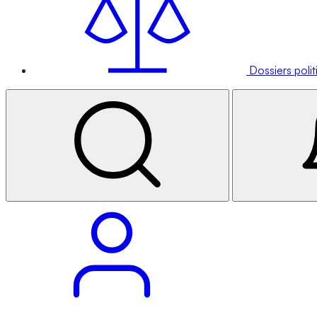
Dossiers poli