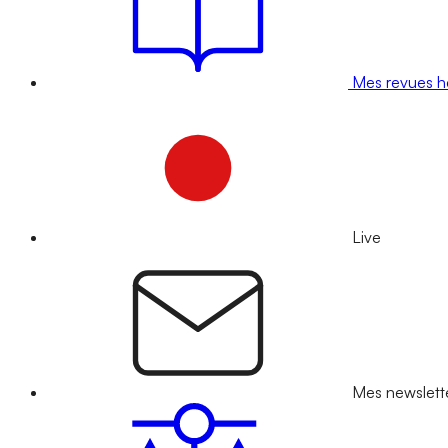
Mes revues 
Live
Mes newslett