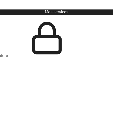
Mes services
cture