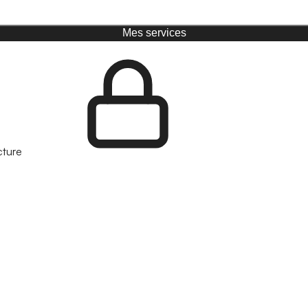
Mes services
cture