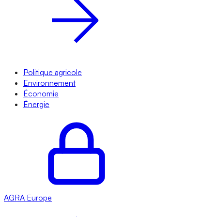
Politique agricole
Environnement
Économie
Énergie
AGRA
Europe