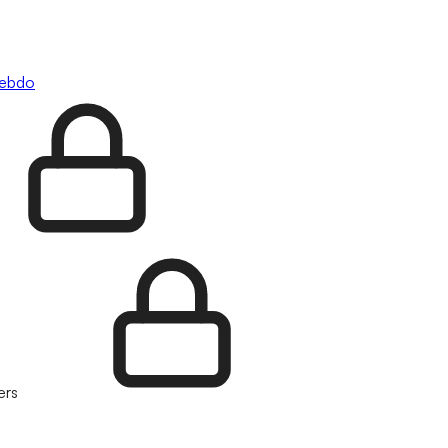
hebdo
ers