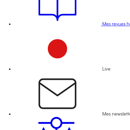
Mes revues 
Live
Mes newslett