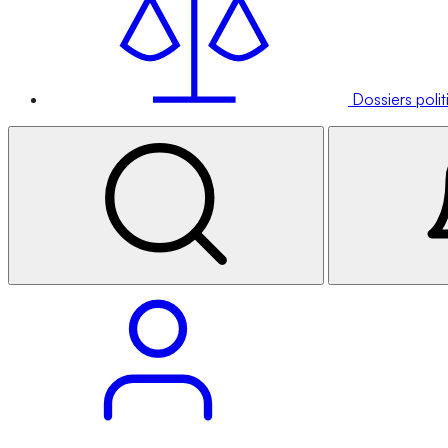
Dossiers poli