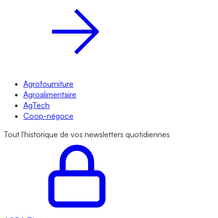
Agrofourniture
Agroalimentaire
AgTech
Coop-négoce
Tout l'historique de vos newsletters quotidiennes