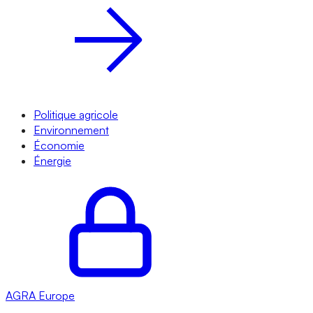
Politique agricole
Environnement
Économie
Énergie
AGRA
Europe