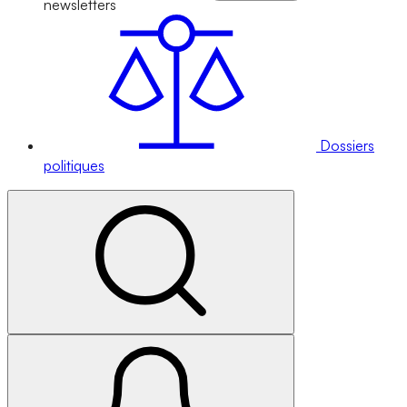
newsletters
Dossiers
politiques