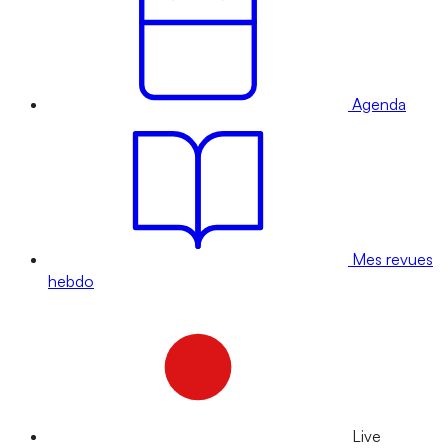
Agenda
Mes revues
hebdo
Live