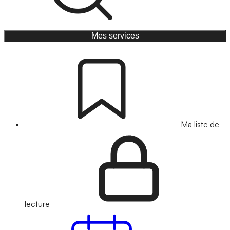
Mes services
Ma liste de
lecture