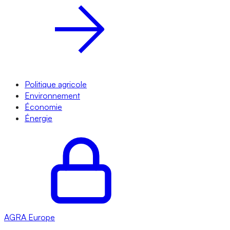
Politique agricole
Environnement
Économie
Énergie
AGRA
Europe