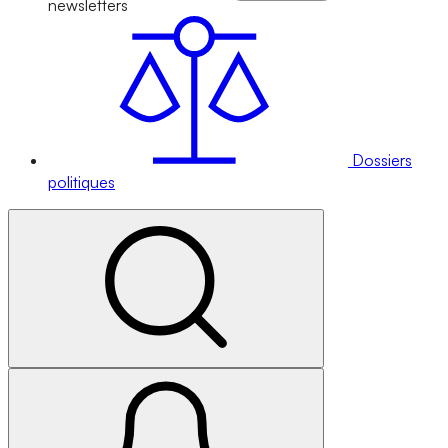
newsletters
Dossiers
politiques