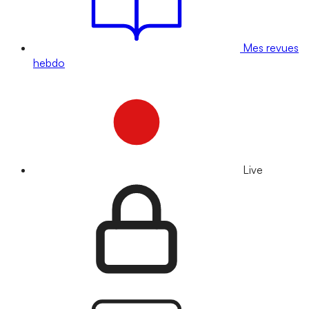
Mes revues
hebdo
Live