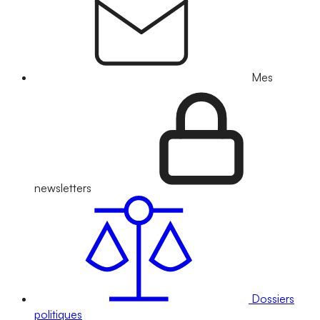
Mes
newsletters
Dossiers
politiques