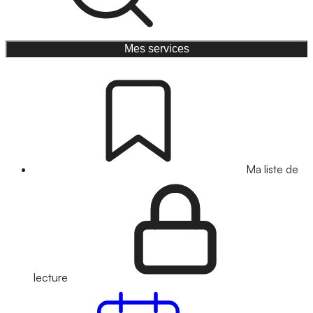
Mes services
Ma liste de
lecture