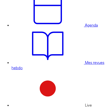
Agenda
Mes revues
hebdo
Live