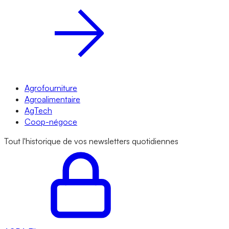
Agrofourniture
Agroalimentaire
AgTech
Coop-négoce
Tout l'historique de vos newsletters quotidiennes