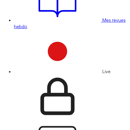
Mes revues
hebdo
Live