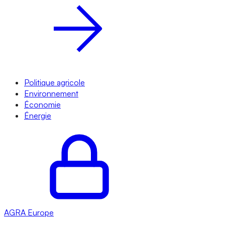
Politique agricole
Environnement
Économie
Énergie
AGRA
Europe