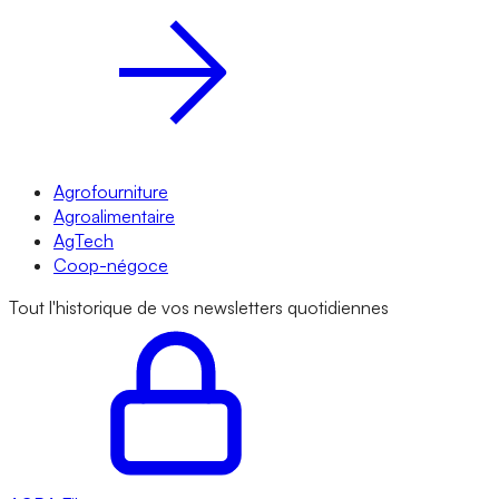
Agrofourniture
Agroalimentaire
AgTech
Coop-négoce
Tout l'historique de vos newsletters quotidiennes