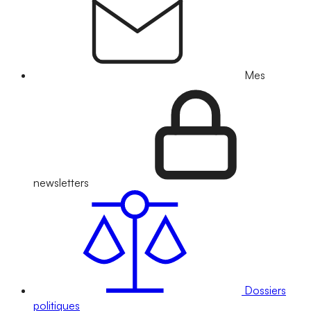
Mes
newsletters
Dossiers
politiques