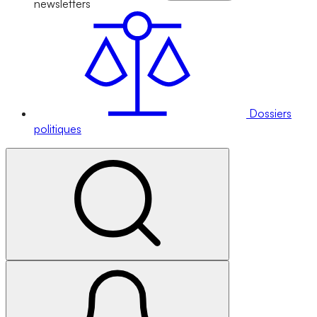
newsletters
Dossiers
politiques