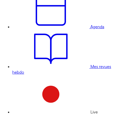
Agenda
Mes revues
hebdo
Live