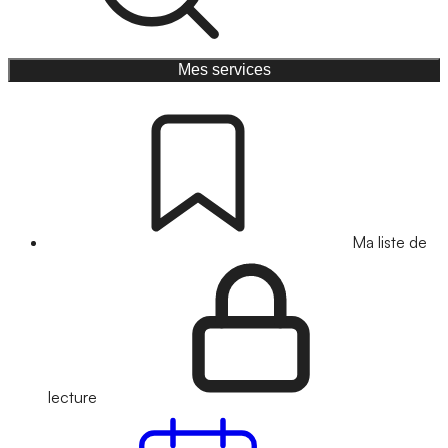
Mes services
Ma liste de
lecture