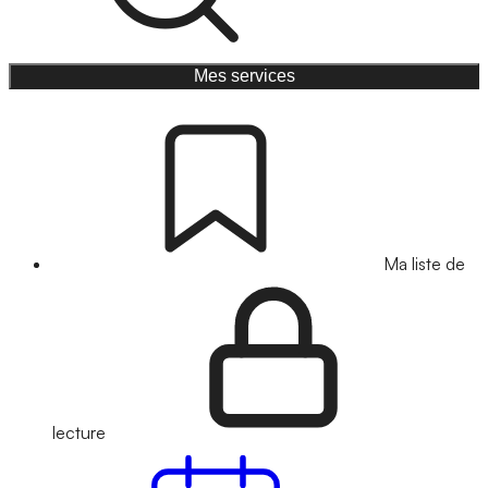
Mes services
Ma liste de
lecture