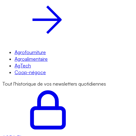
Agrofourniture
Agroalimentaire
AgTech
Coop-négoce
Tout l'historique de vos newsletters quotidiennes