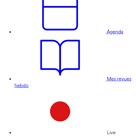
Agenda
Mes revues
hebdo
Live