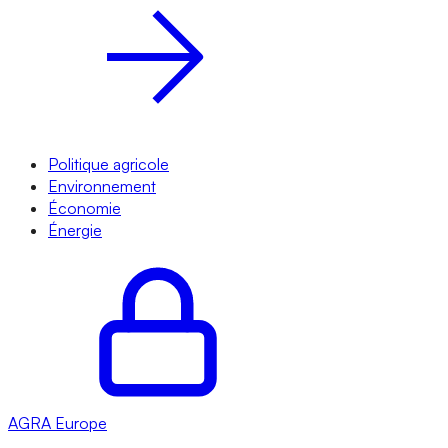
Politique agricole
Environnement
Économie
Énergie
AGRA
Europe