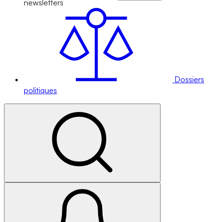
newsletters
Dossiers
politiques