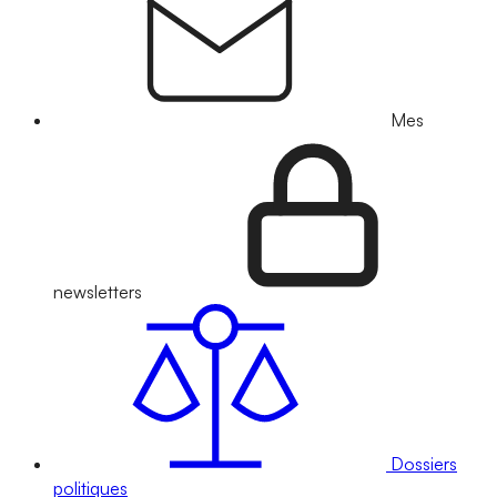
Mes
newsletters
Dossiers
politiques