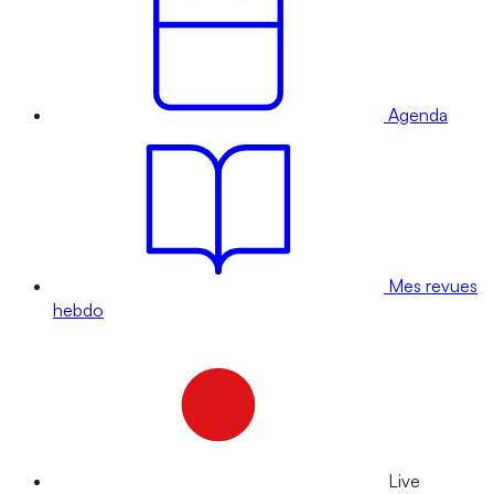
Agenda
Mes revues
hebdo
Live