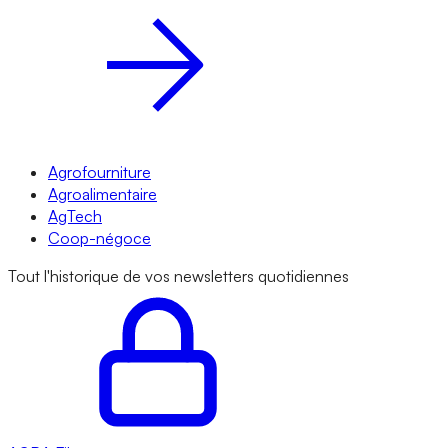
Agrofourniture
Agroalimentaire
AgTech
Coop-négoce
Tout l'historique de vos newsletters quotidiennes