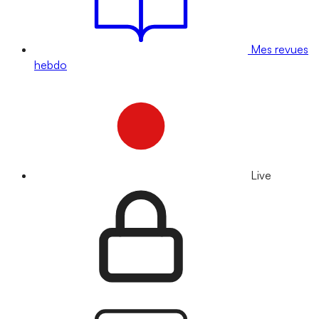
Mes revues
hebdo
Live