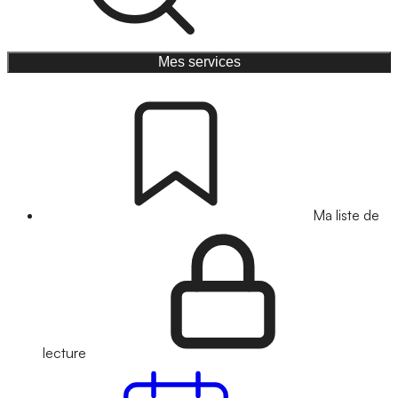
Mes services
Ma liste de
lecture