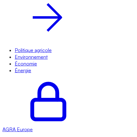
Politique agricole
Environnement
Économie
Énergie
AGRA
Europe