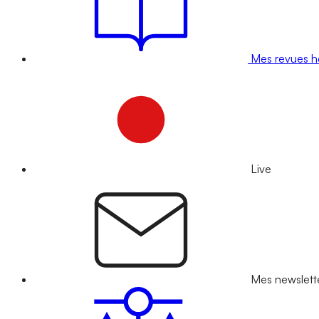
Mes revues 
Live
Mes newslett