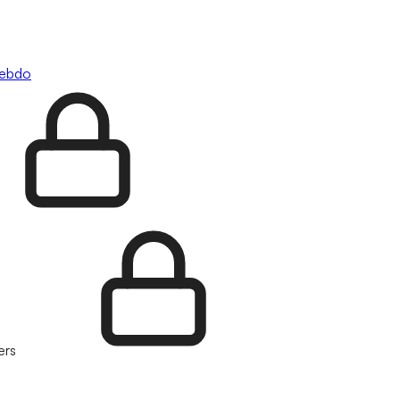
hebdo
ers