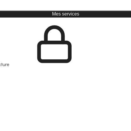
Mes services
cture