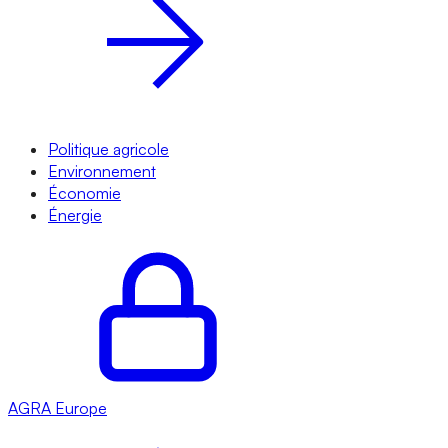
Politique agricole
Environnement
Économie
Énergie
AGRA
Europe