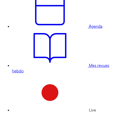
Agenda
Mes revues
hebdo
Live