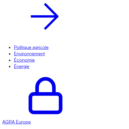
Politique agricole
Environnement
Économie
Énergie
AGRA
Europe