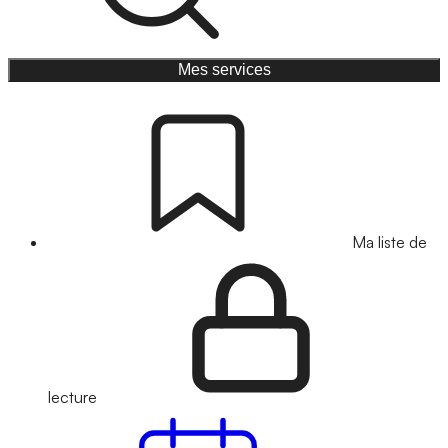
Mes services
Ma liste de
lecture