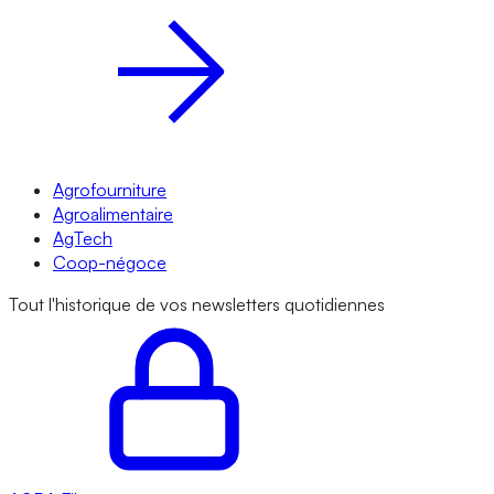
Agrofourniture
Agroalimentaire
AgTech
Coop-négoce
Tout l'historique de vos newsletters quotidiennes