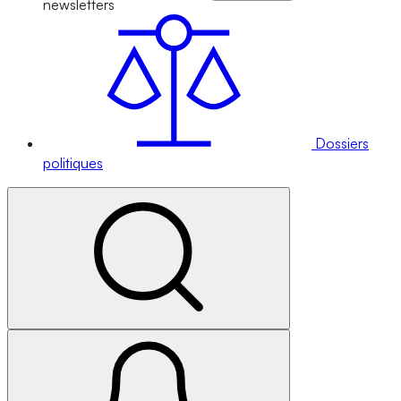
newsletters
Dossiers
politiques