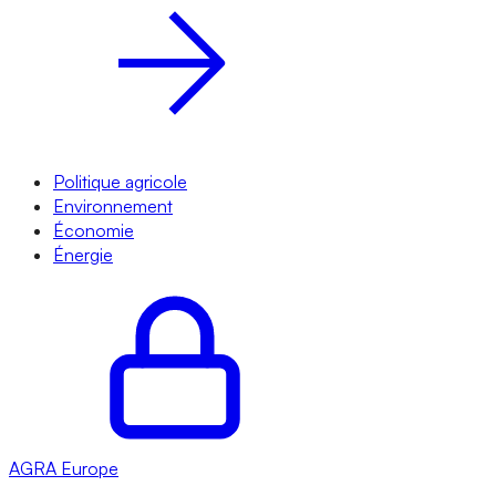
Politique agricole
Environnement
Économie
Énergie
AGRA
Europe