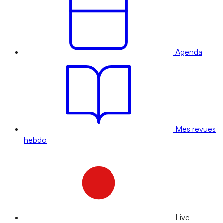
Agenda
Mes revues
hebdo
Live