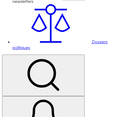
newsletters
Dossiers
politiques