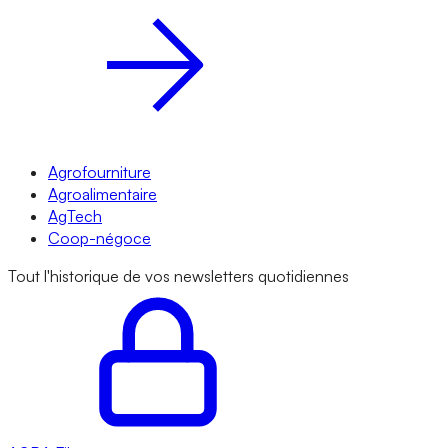
Agrofourniture
Agroalimentaire
AgTech
Coop-négoce
Tout l'historique de vos newsletters quotidiennes