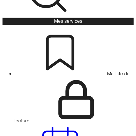
Mes services
Ma liste de
lecture