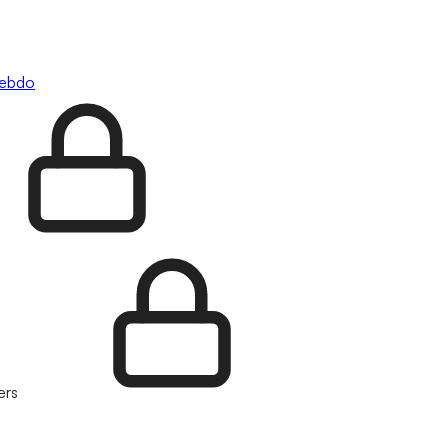
hebdo
ers