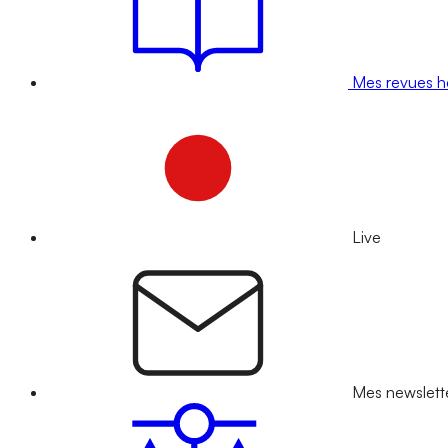
Mes revues 
Live
Mes newslett