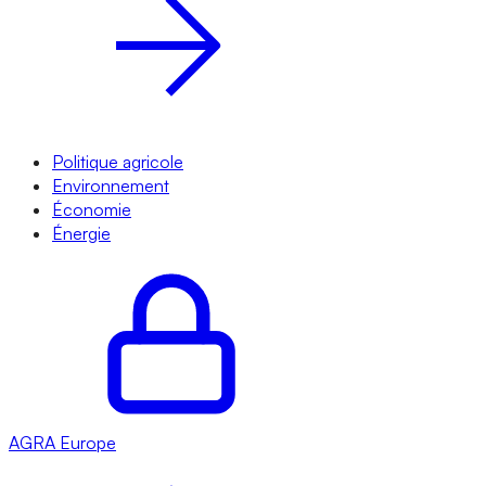
Politique agricole
Environnement
Économie
Énergie
AGRA
Europe