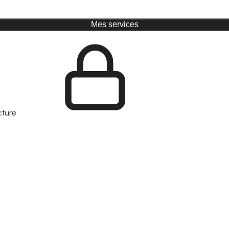
Mes services
cture