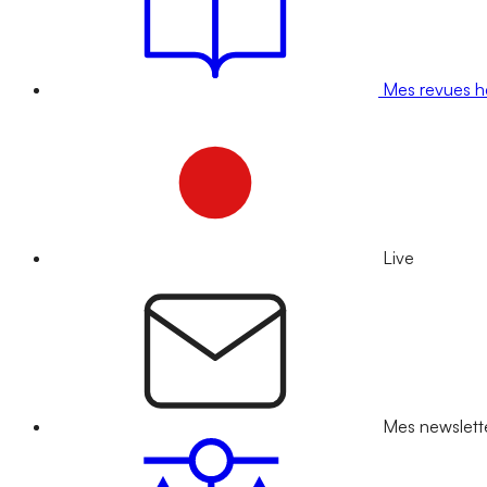
Mes revues 
Live
Mes newslett