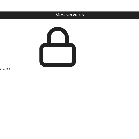
Mes services
cture