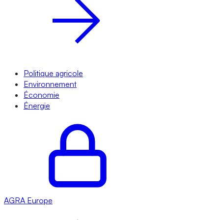
Politique agricole
Environnement
Économie
Énergie
AGRA
Europe