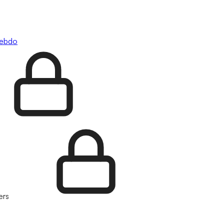
hebdo
ers