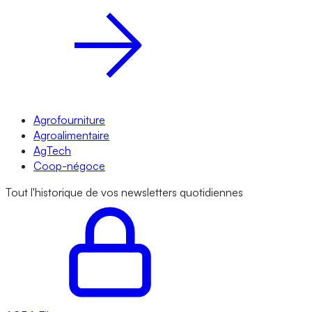
Agrofourniture
Agroalimentaire
AgTech
Coop-négoce
Tout l'historique de vos newsletters quotidiennes