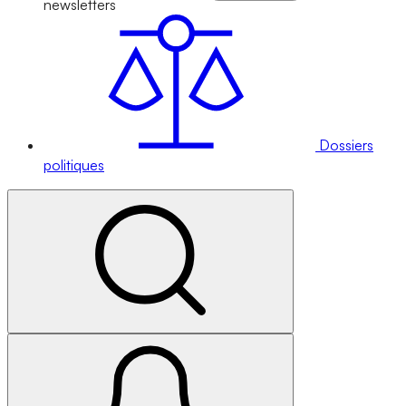
newsletters
Dossiers
politiques