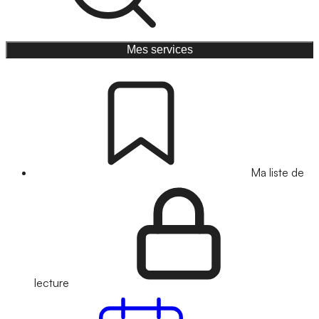
Mes services
Ma liste de
lecture