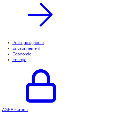
Politique agricole
Environnement
Économie
Énergie
AGRA
Europe