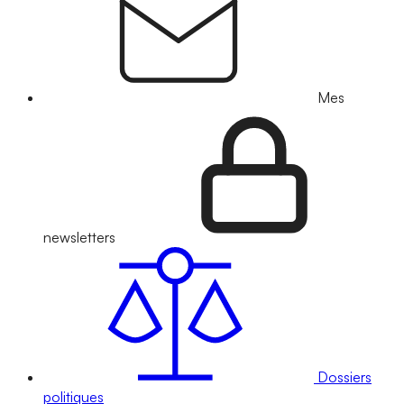
Mes
newsletters
Dossiers
politiques