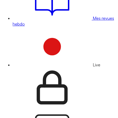
Mes revues
hebdo
Live