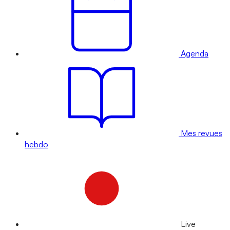
Agenda
Mes revues
hebdo
Live